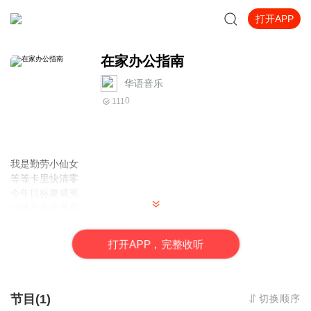
打开APP
在家办公指南
华语音乐
0
111
我是勤劳小仙女
等等卡里快清零
今年目标夏威夷
沙滩汽水比基尼
线上加班到夜里
打
开
A
P
P，完整收听
不怕秃头的危机
泡面咖啡全备齐
趁着年轻要赚很多
Money
节目(1)
切换顺序
《在家办公指南》
X CC
酱