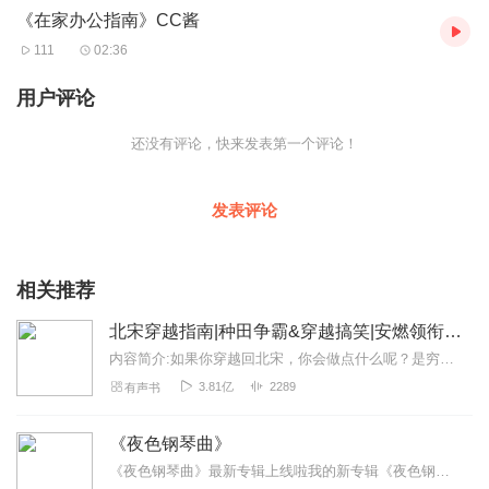
《在家办公指南》CC酱
2020
开年巨制•时下最潮流的办公模式
故倾安
/
陶黎作词
X
柳为作曲
111
02:36
时下最潮流最
in
的办公指南，欢快活泼的旋律，诙谐幽默的歌词完美
诠释每个人在家办公的真实状态，谨以此歌献给每一位默默坚守在
用户评论
自己岗位的人！
还没有评论，快来发表第一个评论！
发表评论
相关推荐
北宋穿越指南|种田争霸&穿越搞笑|安燃领衔历史VIP免费穿越小说|多人有声剧
内容简介:如果你穿越回北宋，你会做点什么呢？是穷兵黩武，还是随波逐流？吟诗作赋，还是争霸天下？您的北宋穿越指南已到货,请注意查收!主播简介:安燃,喜马拉雅最正...
3.81亿
2289
有声书
《夜色钢琴曲》
《夜色钢琴曲》最新专辑上线啦我的新专辑《夜色钢琴曲最新专辑》（点击跳转）已经上线，新专辑是《夜色钢琴曲》的升级版，我精选了诸多经典原创作品与大家分享，愿未来...