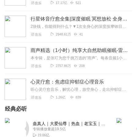
17.17亿
521
音乐
行星钵音疗愈全集|深度催眠 冥想放松 全身心深度按摩
2块钱，你能得到什么？▼1次全身心的深度按摩钵目前已广泛地被应用于美容Spa和按摩养生馆的疗程中，许多疗愈师使用铜钵在身体上，发现5分钟铜钵按摩的深度放松，效...
2948.61万
41
音乐
雨声精选（1小时）纯享大自然助眠催眠-雷雨声，下雨
本专辑，是张玎为您千挑万选的“雨声”。每条音频1小时，中间没有打扰。有轻柔细雨、淅淅沥沥；雨滴入水，滴答作响；隐隐雷声，隆隆为伴；流水潺潺，映入耳畔。这里没有音...
2757.86万
208
音乐
心灵疗愈：焦虑症抑郁症心理音乐
听心灵疗愈音乐，解忧心理，放空身心，走出抑郁症、焦虑症、恐惧症等情绪困扰。疗愈音乐=心灵养生最有效的聆听建议：步骤一、选择安静的环境，闭目静卧或坐。步骤二、根据...
1.26亿
839
音乐
经典必听
蛊真人｜大爱仙尊｜热血｜老宝玉｜多人VIP免费有声剧
专辑播放量超19.5亿
19.06亿