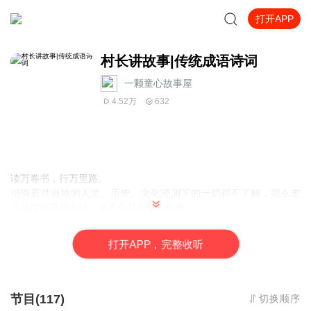
打开APP
村长讲故事|传统成语诗词
一颗童心故事屋
4.52万
632
读万卷书，行万里路。
但倘若对当地的人文、历史、文化浸润下的一切都不了解，那么走
过就仅仅只是走过，并不会具备什么价值。
所以，一定不要让“读万卷书，却依旧不得其意；行万里路，却无法
收获真知”出现，否则，这将会成为最糟糕的体验。
打
开
A
P
P，完整收听
那么，如何让孩子有兴趣地去了解和聆听呢？
来听我们的《传统成语诗词故事》吧，为各位宝贝解惑，为各位爸
爸妈妈解压。
节目(117)
切换顺序
1、
有趣的故事讲解，贴近孩子生活的表达方式