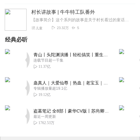
村长讲故事 | 牛牛特工队番外
【故事简介】这个系列的故事是关于村长看过的童话剧——《牛牛特工队》。故事发生在美丽的海普诺凯牧场，小公主“海普诺凯”和牛家族的小伙伴们过着幸福快乐的生活。邪恶的...
23.32万
5
儿童
经典必听
青山丨头陀渊演播丨轻松搞笑丨重生穿越丨古代权谋丨VIP免费 | 多人有声剧
连载节目超一千集
11.37亿
蛊真人｜大爱仙尊｜热血｜老宝玉｜多人VIP免费有声剧
专辑播放量超19.1亿
19.12亿
盗墓笔记 全8部丨豪华CV版丨苏尚卿&边江 领衔 多人有声剧丨冠声文化丨南派三叔
最近一周更新
1762.53万