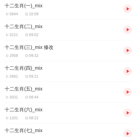
十二生肖(一)_mix
每一篇故事，都是由村长讲故事团队精心修改打造，用最贴近孩子
生活的表达方式，有趣生动的语言来讲述“枯燥乏味”的成语&诗词。
5844
10:09
2、大千世界的神奇，满足孩子的好奇心
满足孩子的好奇心，让孩子从故事中开始对事物进行探索，让孩子
十二生肖(二)_mix
第一次接触传统文化风俗就是那么有趣。
3221
09:02
3、清晰合理的逻辑，正能量的价值观
选取的民间、名人、节日故事从生活本身出发，有真实的部分但又
十二生肖(三)_mix 修改
并不局限于实际情况，甚至有异想天开的成分。村长讲故事团队用
2958
09:32
清晰合理的逻辑把故事讲述给孩子听，同时也能培养孩子清晰又有
条理的思维方式。
十二生肖(四)_mix
2681
09:21
十二生肖(五)_mix
3031
08:44
十二生肖(六)_mix
1201
08:22
十二生肖(七)_mix