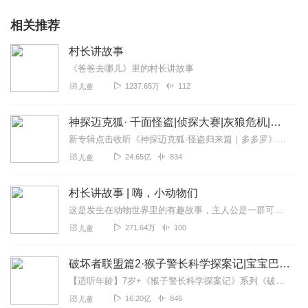
相关推荐
村长讲故事
《爸爸去哪儿》里的村长讲故事
1237.65万
112
儿童
神探迈克狐· 千面怪盗|侦探大赛|灰狼危机|多多罗
新专辑点击收听《神探迈克狐·怪盗归来篇｜多多罗》！！！>>>点击进入主播橱窗购买《神探迈克狐》系列图书吧!<<<多多罗故事【点击前往】收听多多罗其他好玩有趣的故...
24.65亿
834
儿童
村长讲故事 | 嗨，小动物们
这是发生在动物世界里的有趣故事，主人公是一群可爱又调皮的动物小宝贝们，有毛茸茸的小松鼠、机智的小乌鸦、勇猛的小狮子、可爱的小兔子......每一个动物小宝贝也都...
271.64万
100
儿童
破坏者联盟篇2·猴子警长科学探案记|宝宝巴士故事
【适听年龄】7岁+《猴子警长科学探案记》系列《破坏者联盟篇1·猴子警长科学探案记》>>>《破坏者联盟篇2·猴子警长科学探案记》>>>《破坏者联盟篇3·猴子警长科...
16.20亿
846
儿童