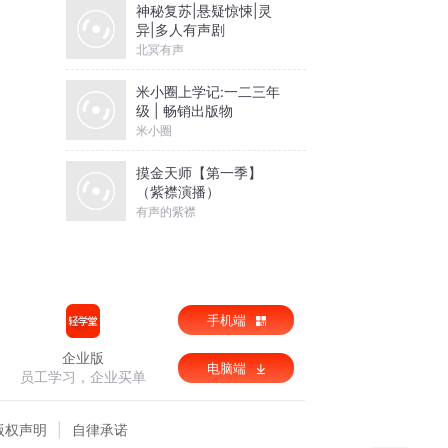
神秘复苏|悬疑惊悚|灵
异|多人有声剧
北冥有声
米小圈上学记:一二三年
级 | 畅销出版物
米小圈
摸金天师【第一季】
（紫襟演播）
有声的紫襟
手机端
企业版
电脑端
员工学习，企业买单
版权声明
自律承诺