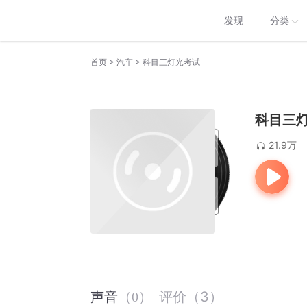
发现
分类
>
>
首页
汽车
科目三灯光考试
科目三
21.9万
评价
（
3
）
声音
（
0
）