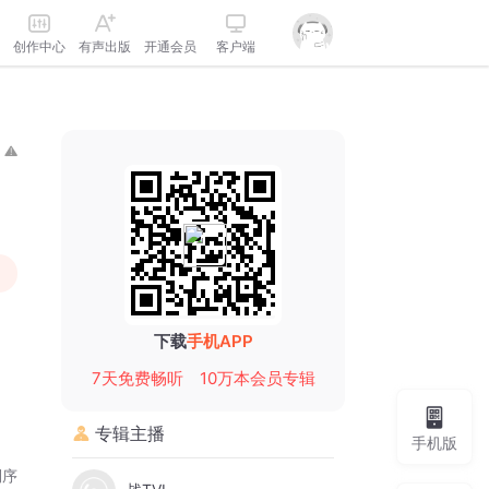
创作中心
有声出版
开通会员
客户端
下载
手机APP
7天免费畅听
10万本会员专辑
专辑主播
手机版
倒序