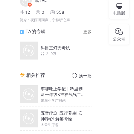
战TVL
12
0
558
电脑版
简介：
夜雨听雨声，宁静听心声
TA的专辑
更多
公众号
科目三灯光考试
21.9万
相关推荐
换一批
李哪吒上学记｜稀里糊
涂一年级&神神气气二年
级
东海小学广播站
五音疗愈Ⅱ五行养生Ⅱ安
神静心Ⅱ解郁降燥
太音生疗愈