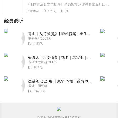
《王国维及其文学批评》是1997年河北教育出版社出版的图书，作者是叶嘉莹。本书成书于1997年7月，于1998年6月第二次印刷，出版后深受读者的欢迎和好评，专...
1.25万
74
有声书
经典必听
青山丨头陀渊演播丨轻松搞笑丨重生穿越丨古代权谋丨VIP免费 | 多人有声剧
主播粉丝1659万
11.36亿
蛊真人｜大爱仙尊｜热血｜老宝玉｜多人VIP免费有声剧
专辑播放量超19.1亿
19.11亿
盗墓笔记 全8部丨豪华CV版丨苏尚卿&边江 领衔 多人有声剧丨冠声文化丨南派三叔
最近一周更新
1744.67万
© 2014-
2026
喜马拉雅 版权所有