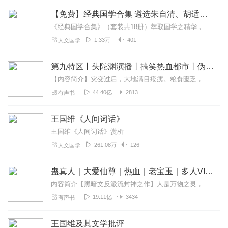
【免费】经典国学合集 遴选朱自清、胡适、南怀瑾、王国维等国学大师的经典著作
《经典国学合集》（套装共18册）萃取国学之精华，包括国学典籍、佛学、儒学、艺术等等，遴选了胡适、南怀瑾、王国维等国学大师的经典著作，帮助读者轻松领略国学之美，掌...
1.33万
401
人文国学
第九特区丨头陀渊演播丨搞笑热血都市丨伪戒丨VIP免费多人有声剧
【内容简介】灾变过后，大地满目疮痍。粮食匮乏，资源紧俏，局势混乱……一位从待规划区杀出来的青年，背对着漫天黄沙，孤身来到九区谋生，却不曾想偶然结识三五好友，一念...
44.40亿
2813
有声书
王国维《人间词话》
王国维《人间词话》赏析
261.08万
126
人文国学
蛊真人｜大爱仙尊｜热血｜老宝玉｜多人VIP免费有声剧
内容简介【黑暗文反派流封神之作】人是万物之灵，蛊是天地真精。一个穿越者不断重生的故事。一个养蛊、炼蛊、用蛊的奇特世界。配音组（男角色）老宝玉旁白...
19.11亿
3434
有声书
王国维及其文学批评