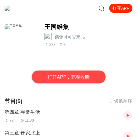
打开APP
王国维集
偶像可可香奈儿
278
3
打
开
A
P
P，完整收听
节目(5)
切换顺序
第四章:寻常生活
78
11:00
第三章:迁家北上