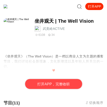
打开APP
坐井观天 | The Well Vision
武美岭ACTIVE
6108
34
《坐井观天》（
The Well Vision
）是一档以商业人文为主题的播客
节目，我们讨论社会新现象，文化新潮流以及年轻人所关注的一
切。
主播：
美岭 非典型北方人 纽约大学 市场营销人
打
开
A
P
P，完整收听
小许
典型南方人
剑桥大学
从事于金融分析
喜马拉雅
@
坐井观天
节目(11)
切换顺序