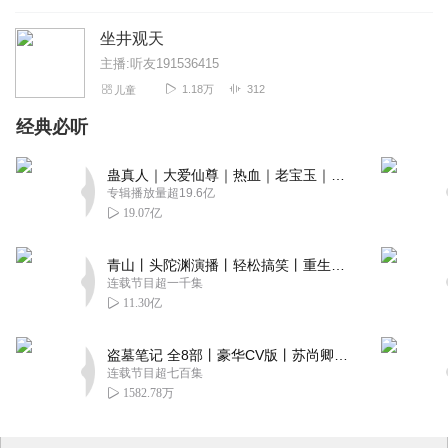
坐井观天
主播:听友191536415
1.18万
312
儿童
经典必听
蛊真人｜大爱仙尊｜热血｜老宝玉｜多人VIP免费有声剧
专辑播放量超19.6亿
19.07亿
青山丨头陀渊演播丨轻松搞笑丨重生穿越丨古代权谋丨VIP免费 | 多人有声剧
连载节目超一千集
11.30亿
盗墓笔记 全8部丨豪华CV版丨苏尚卿&边江 领衔 多人有声剧丨冠声文化丨南派三叔
连载节目超七百集
1582.78万