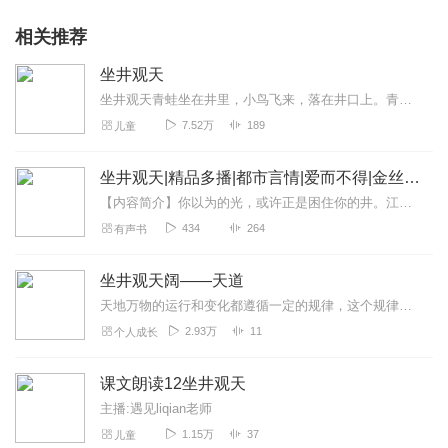
相关推荐
坐井观天
坐井观天青蛙坐在井里，小鸟飞来，落在井口上。青蛙问小鸟：“你从哪里来呀？”小鸟回答说：“我从天上来，飞了一百多里，口渴了，下来找点水喝”青蛙说：“朋友别说...
7.52万
189
儿童
坐井观天|精品多播|都市言情|爱而不得|金丝雀
【内容简介】你以为的光，或许正是困住你的井。江虞曾以为，沈知巍是她无边黑暗里，唯一垂落的天光。他温柔、强大，伸手将她从泥泞中拉起。她以为得救，直到某天低头才发现...
434
264
有声书
坐井观天阔——天道
天地万物的运行和变化都遵循一定的规律，这个规律古人称之为——天道，顺势而为我们才更容易取得成功！
2.93万
11
个人成长
课文朗读12坐井观天
主播:遇见liqian老师
1.15万
37
儿童