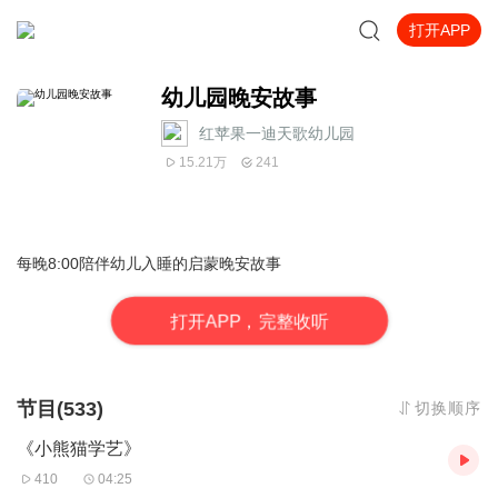
打开APP
幼儿园晚安故事
红苹果一迪天歌幼儿园
15.21万
241
每晚8:00陪伴幼儿入睡的启蒙晚安故事
打
开
A
P
P，完整收听
节目(533)
切换顺序
《小熊猫学艺》
410
04:25