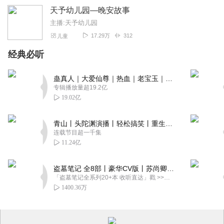
天予幼儿园—晚安故事
主播:天予幼儿园
17.29万
312
儿童
经典必听
蛊真人｜大爱仙尊｜热血｜老宝玉｜多人VIP免费有声剧
专辑播放量超19.2亿
19.02亿
青山丨头陀渊演播丨轻松搞笑丨重生穿越丨古代权谋丨VIP免费 | 多人有声剧
连载节目超一千集
11.24亿
盗墓笔记 全8部丨豪华CV版丨苏尚卿&边江 领衔 多人有声剧丨冠声文化丨南派三叔
「盗墓笔记全系列20+本 收听直达」戳 >>改编自南派三叔同名作品，腾讯音乐娱乐集团出品，冠声文化制作，...
1400.36万