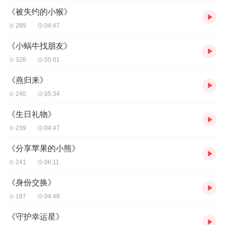
《被失约的小猴》
289
04:47
《小蜗牛找朋友》
326
05:01
《燕归来》
240
05:34
《生日礼物》
239
04:47
《分享苹果的小熊》
241
06:11
《身份交换》
187
04:48
《守护幸运星》