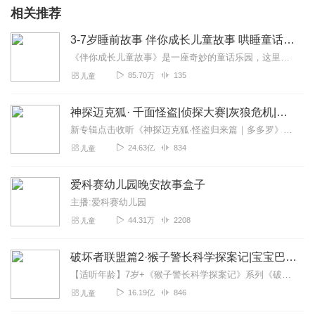
相关推荐
3-7岁睡前故事 伴你成长儿童故事 哄睡童话故事 探险故事 幼儿园宝宝 晚安好梦
《伴你成长儿童故事》是一座奇妙的童话乐园，这里住着会说话的星星、爱冒险的小云朵，还有藏在蘑菇下的小精灵王国！每个故事都是一把金钥匙，轻轻转动就能打开孩子们想象力...
85.70万
135
儿童
神探迈克狐· 千面怪盗|侦探大赛|灰狼危机|多多罗
新专辑点击收听《神探迈克狐·怪盗归来篇｜多多罗》！！！>>>点击进入主播橱窗购买《神探迈克狐》系列图书吧!<<<多多罗故事【点击前往】收听多多罗其他好玩有趣的故...
24.63亿
834
儿童
爱科赛幼儿园晚安故事盒子
主播:爱科赛幼儿园
44.31万
2208
儿童
破坏者联盟篇2·猴子警长科学探案记|宝宝巴士故事
【适听年龄】7岁+《猴子警长科学探案记》系列《破坏者联盟篇1·猴子警长科学探案记》>>>《破坏者联盟篇2·猴子警长科学探案记》>>>《破坏者联盟篇3·猴子警长科...
16.19亿
846
儿童