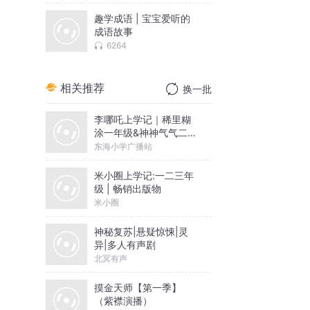
趣学成语 | 宝宝爱听的
成语故事
6264
相关推荐
换一批
李哪吒上学记｜稀里糊
涂一年级&神神气气二年
级
东海小学广播站
米小圈上学记:一二三年
级 | 畅销出版物
米小圈
神秘复苏|悬疑惊悚|灵
异|多人有声剧
北冥有声
摸金天师【第一季】
（紫襟演播）