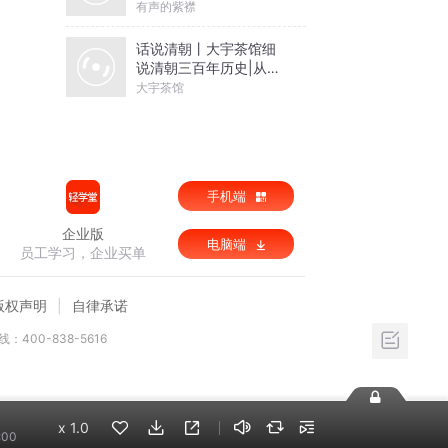
有声的紫襟
话说清朝丨大宇茶馆细
说清朝三百年历史|从努
尔哈赤到末代皇帝溥仪|
大宇茶馆
康熙雍正乾隆
手机端
企业版
电脑端
员工学习，企业买单
版权声明
自律承诺
：400-838-5616
x
1.0
:00