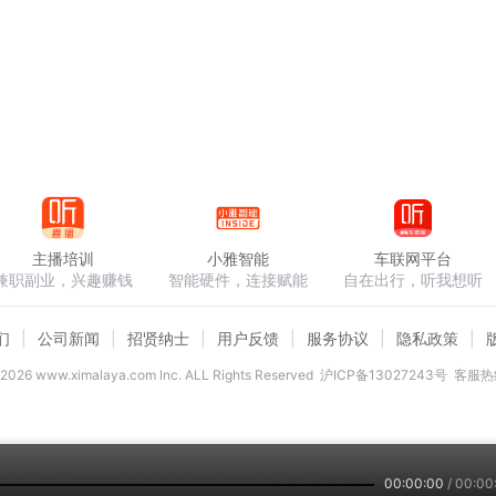
主播培训
小雅智能
车联网平台
兼职副业，兴趣赚钱
智能硬件，连接赋能
自在出行，听我想听
们
公司新闻
招贤纳士
用户反馈
服务协议
隐私政策
2026
www.ximalaya.com lnc. ALL Rights Reserved
沪ICP备13027243号
客服热线
00:00:00
/
00:00