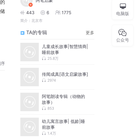
阿笔启蒙
的
储
443
6
1775
电脑版
简介：
北京市
TA的专辑
更多
公众号
儿童成长故事|智慧情商|
睡前故事
25.8万
倒序
传闻成真[语文启蒙故事]
2974
阿笔朗读专辑（动物的
故事）
853
幼儿寓言故事| 低龄|睡
前故事
1.4万