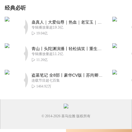
经典必听
蛊真人｜大爱仙尊｜热血｜老宝玉｜多人VIP免费有声剧
专辑播放量超19.3亿
19.04亿
青山丨头陀渊演播丨轻松搞笑丨重生穿越丨古代权谋丨VIP免费 | 多人有声剧
专辑播放量超11.2亿
11.26亿
盗墓笔记 全8部丨豪华CV版丨苏尚卿&边江 领衔 多人有声剧丨冠声文化丨南派三叔
连载节目超七百集
1464.92万
© 2014-
2026
喜马拉雅 版权所有