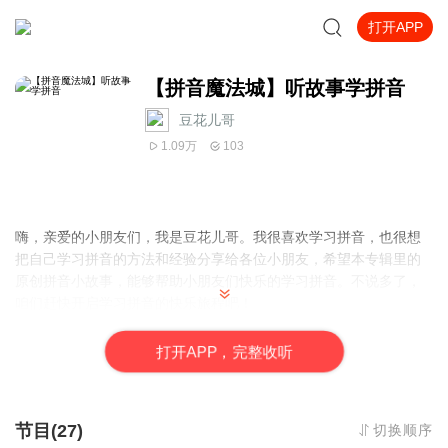
打开APP
【拼音魔法城】听故事学拼音
豆花儿哥
1.09万
103
嗨，亲爱的小朋友们，我是豆花儿哥。我很喜欢学习拼音，也很想
把自己学习拼音的方法和经验分享给各位小朋友，希望本专辑里的
原创拼音小故事，能够帮助小朋友们快乐的学习拼音。不说多了，
咱们赶快开启学习拼音的快乐旅程吧！
打
开
A
P
P，完整收听
节目(27)
切换顺序