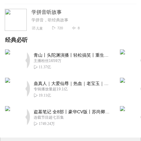
学拼音听故事
学拼音，听经典故事
720
8
儿童
经典必听
青山丨头陀渊演播丨轻松搞笑丨重生穿越丨古代权谋丨VIP免费 | 多人有声剧
主播粉丝1659万
11.37亿
蛊真人｜大爱仙尊｜热血｜老宝玉｜多人VIP免费有声剧
专辑播放量超19.1亿
19.11亿
盗墓笔记 全8部丨豪华CV版丨苏尚卿&边江 领衔 多人有声剧丨冠声文化丨南派三叔
连载节目超七百集
1749.24万