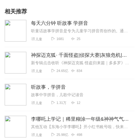
相关推荐
每天六分钟 听故事 学拼音
听童话故事学拼音是专为儿童学习拼音而创作的。通过生动的童话故事与有趣的拼音学习相结合，旨在为儿童提供一个轻松愉悦的学习环境。让他们在故事中学习，快乐中成长。
1681
25
儿童
神探迈克狐· 千面怪盗|侦探大赛|灰狼危机|多多罗
新专辑点击收听《神探迈克狐·怪盗归来篇｜多多罗》！！！>>>点击进入主播橱窗购买《神探迈克狐》系列图书吧!<<<多多罗故事【点击前往】收听多多罗其他好玩有趣的故...
24.65亿
834
儿童
听故事，学拼音
故事中学拼音，儿歌中记读音
1.31万
12
儿童
李哪吒上学记｜稀里糊涂一年级&神神气气二年级
其他互动【东海小学李哪吒】开小红书账号啦，快来关注和李哪吒成为好朋友！有机会免费领儿童会员、官方周边！【点击加入】东海小学广播站圈子，更多互动！李哪吒全新冒险番...
25.98亿
498
儿童