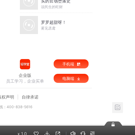
实的官场堕落史
说民生的旺财
罗罗超甜呀！
雾见丞鸢
手机端
企业版
电脑端
员工学习，企业买单
版权声明
自律承诺
：400-838-5616
x
1.0