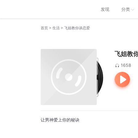
发现
分类
>
>
首页
生活
飞姐教你谈恋爱
飞姐教
1658
让男神爱上你的秘诀