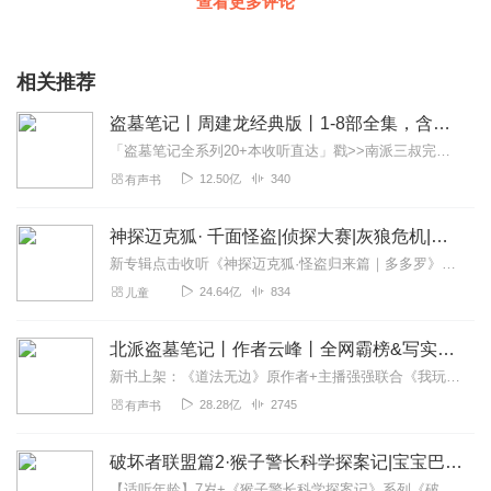
查看更多评论
相关推荐
盗墓笔记丨周建龙经典版丨1-8部全集，含《七星鲁王宫》、《秦岭神树》、《云顶天宫》、《蛇沼鬼城》、《谜海归巢》、《阴山古楼》、《邛笼石影》、《大结局上下》|南派三叔经典作|盗墓探险
「盗墓笔记全系列20+本收听直达」戳>>南派三叔完整版《盗墓笔记》，官方正版！《盗墓笔记》周建龙有声版。一部五十年前发现的千年古卷，超好听的盗墓小说！《盗墓...
12.50亿
340
有声书
神探迈克狐· 千面怪盗|侦探大赛|灰狼危机|多多罗
新专辑点击收听《神探迈克狐·怪盗归来篇｜多多罗》！！！>>>点击进入主播橱窗购买《神探迈克狐》系列图书吧!<<<多多罗故事【点击前往】收听多多罗其他好玩有趣的故...
24.64亿
834
儿童
北派盗墓笔记丨作者云峰丨全网霸榜&写实盗墓文| 灵异探险|我在地底挖宝贝又名北境摸金人北境校尉疯狂盗贼
新书上架：《道法无边》原作者+主播强强联合《我玩凶宅的那些年》上线啦！限时免费！速速点击！内容简介我是一个东北山村的穷小子，二十世纪初，为了出人头地，我加入了一...
28.28亿
2745
有声书
破坏者联盟篇2·猴子警长科学探案记|宝宝巴士故事
【适听年龄】7岁+《猴子警长科学探案记》系列《破坏者联盟篇1·猴子警长科学探案记》>>>《破坏者联盟篇2·猴子警长科学探案记》>>>《破坏者联盟篇3·猴子警长科...