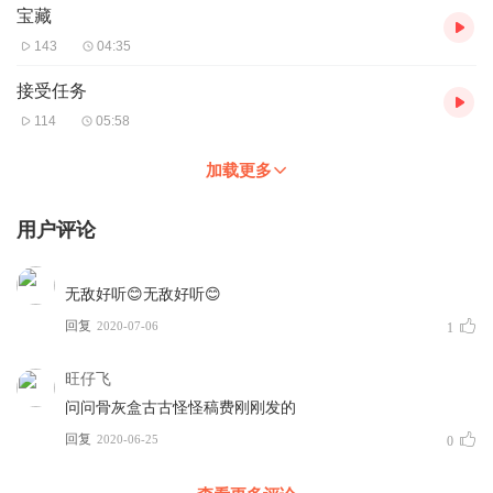
宝藏
143
04:35
接受任务
114
05:58
加载更多
用户评论
无敌好听😊无敌好听😊
回复
2020-07-06
1
旺仔飞
问问骨灰盒古古怪怪稿费刚刚发的
回复
2020-06-25
0