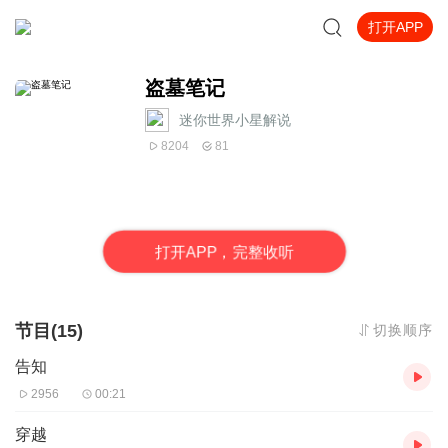
打开APP
盗墓笔记
迷你世界小星解说
8204
81
打
开
A
P
P，完整收听
节目(15)
切换顺序
告知
2956
00:21
穿越