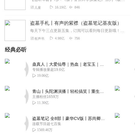
16.19亿
846
儿童
盗墓手札丨有声的紫襟（盗墓笔记基友版）
每天下午三点更新五集，订阅可以看到每日更新哦！【内容简介】2013年，我意外破产，女友弃我而去，无奈之下，我走上了一条挖坟盗墓的路，一个离奇诡异的世界，就这样展...
4.98亿
756
有声书
经典必听
蛊真人｜大爱仙尊｜热血｜老宝玉｜多人VIP免费有声剧
专辑播放量超19.6亿
19.06亿
青山丨头陀渊演播丨轻松搞笑丨重生穿越丨古代权谋丨VIP免费 | 多人有声剧
主播粉丝1659万
11.30亿
盗墓笔记 全8部丨豪华CV版丨苏尚卿&边江 领衔 多人有声剧丨冠声文化丨南派三叔
连载节目超七百集
1569.46万