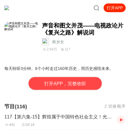
打开APP
声音和图文并茂——电视政论片
《复兴之路》解说词
南乡女
2.84万
117
每天聆听3分钟。6个小时走过160年历史，用历史感悟未来。
打
开
A
P
P，完整收听
节目(116)
切换顺序
117【第六集-15】辉煌属于中国特色社会主义！光荣属于中华民族！
441
04:18