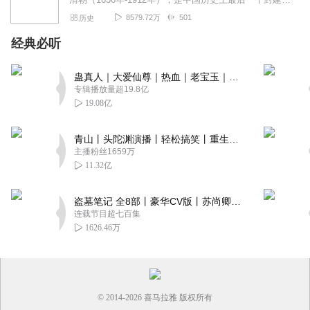
8579.72万
501
历史
经典必听
蛊真人｜大爱仙尊｜热血｜老宝玉｜多人VIP免费有声剧
专辑播放量超19.8亿
19.08亿
青山丨头陀渊演播丨轻松搞笑丨重生穿越丨古代权谋丨VIP免费 | 多人有声剧
主播粉丝1659万
11.32亿
盗墓笔记 全8部丨豪华CV版丨苏尚卿&边江 领衔 多人有声剧丨冠声文化丨南派三叔
连载节目超七百集
1626.46万
© 2014-
2026
喜马拉雅 版权所有