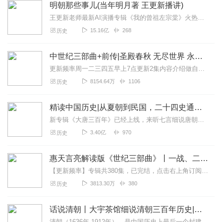
明朝那些事儿(当年明月著 王更新播讲)
王更新老师最新AI演播专辑《我的曾祖左宗棠》火热更新中！从曾孙视角看帝国脊梁左宗棠的B面人生！【大咖推荐】明月的写作不仅笔锋活泼幽默，而且加进了自己的感悟，这就...
15.16亿
268
历史
中世纪三部曲+前传|圣殿春秋 无尽世界 永恒火焰 暗夜与黎明|惠天言亮解读版
更新频率周一二三四五早上7点更新2集内容介绍做自己喜欢的事，直到世界为你改变。言亮、惠天，为你解读世界级畅销IP--肯·福莱特《中世纪三部曲》+前传《暗夜与...
8154.64万
1106
历史
精读中国历史|从夏朝到民国，二十四史通史解析，中华上下五千年
新专辑《大唐三百年》已经上线，来听七言细说唐朝三百年历史吧。点击即可跳转收听。【精读中国历史】立足正史，现代阐释。溯本清源，守正创新。比小说还精彩的正说中国历...
3.40亿
970
历史
惠天言亮解读版《世纪三部曲》丨一战、二战、冷战
【更新频率】专辑共380集，已完结，点击右上角订阅按钮，VIP免费听！【社群福利】2024熊猫君听书社群全新升级，欢迎熊猫君的粉丝听友们入群交流，更多新鲜玩法和...
3813.30万
380
历史
话说清朝丨大宇茶馆细说清朝三百年历史|从努尔哈赤到末代皇帝溥仪|康熙雍正乾隆
清朝（1636年-1912年），是中国历史上最后一个封建王朝，共传十二帝，统治者为爱新觉罗氏。从努尔哈赤建立后金起，总计296年。从皇太极改国号为清起，国祚27...