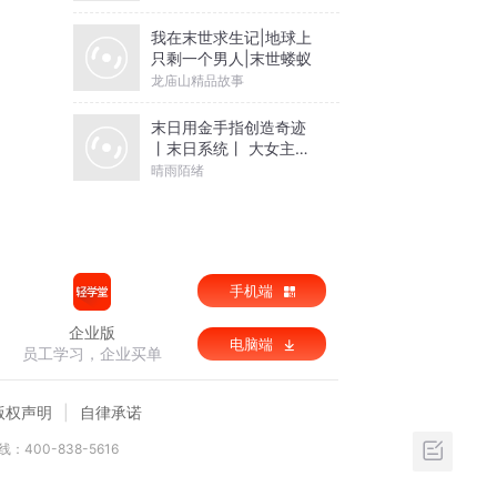
我在末世求生记|地球上
只剩一个男人|末世蝼蚁
龙庙山精品故事
末日用金手指创造奇迹
丨末日系统丨 大女主丨
金手指
晴雨陌绪
手机端
企业版
电脑端
员工学习，企业买单
版权声明
自律承诺
：400-838-5616