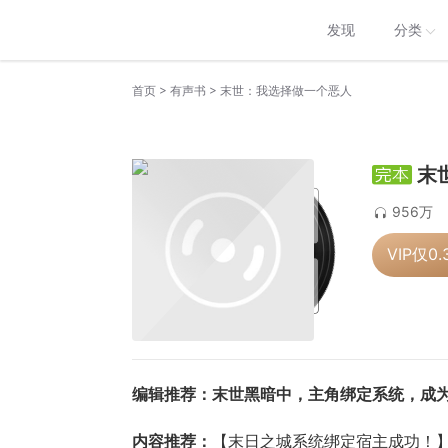
发现
分类
>
>
首页
有声书
末世：我选择做一个恶人
末
956万
VIP仅
0.
编辑推荐：末世黑暗中，主角绑定系统，成
内容推荐：
【末日之城系统绑定宿主成功！