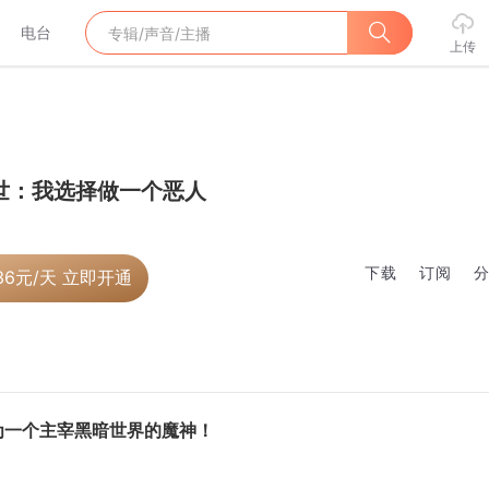
电台
上传
世：我选择做一个恶人
下载
订阅
36
元/天 立即开通
为一个主宰黑暗世界的魔神！
】