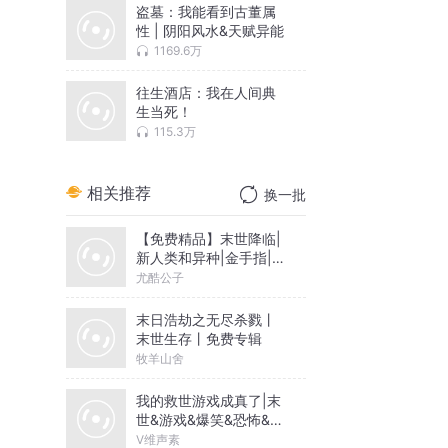
盗墓：我能看到古董属
性 | 阴阳风水&天赋异能
1169.6万
往生酒店：我在人间典
生当死！
115.3万
相关推荐
换一批
【免费精品】末世降临|
新人类和异种|金手指|
爽文
尤酷公子
末日浩劫之无尽杀戮丨
末世生存丨免费专辑
牧羊山舍
我的救世游戏成真了|末
世&游戏&爆笑&恐怖&异
能|多人有声剧
V维声素