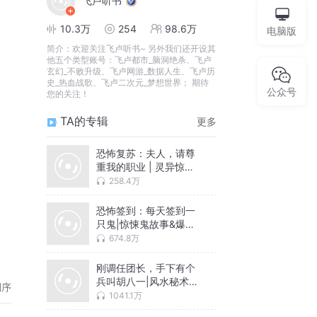
飞卢听书
10.3万
254
98.6万
电脑版
简介：
欢迎关注飞卢听书~ 另外我们还开设其
他五个类型账号：飞卢都市_脑洞绝杀、飞卢
玄幻_不败升级、飞卢网游_数据人生、飞卢历
史_热血战歌、飞卢二次元_梦想世界； 期待
公众号
您的关注！
TA的专辑
更多
恐怖复苏：夫人，请尊
重我的职业 | 灵异惊悚&
鬼怪
258.4万
恐怖签到：每天签到一
只鬼|惊悚鬼故事&爆笑
爽文
674.8万
刚调任团长，手下有个
兵叫胡八一|风水秘术
倒序
VIP免费
1041.1万