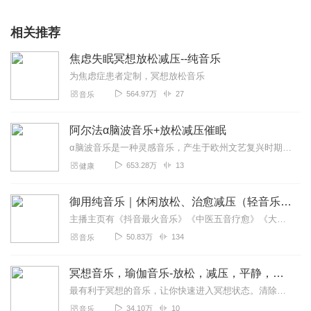
相关推荐
焦虑失眠冥想放松减压--纯音乐
为焦虑症患者定制，冥想放松音乐
564.97万
27
音乐
阿尔法α脑波音乐+放松减压催眠
α脑波音乐是一种灵感音乐，产生于欧州文艺复兴时期，音乐大师在弹奏α音乐时，要把宇宙中的所有信息，自然界中的所有信息，生命体的所有信息全部溶合在一起，所以α音乐...
653.28万
13
健康
御用纯音乐｜休闲放松、治愈减压（轻音乐）
主播主页有《抖音最火音乐》《中医五音疗愈》《大自然白噪音深度催眠曲》《80、90经典华语老歌》以及各种《静心睡眠音乐专辑〉期待您的聆听！还可以加入主播XiMi会...
50.83万
134
音乐
冥想音乐，瑜伽音乐-放松，减压，平静，静心
最有利于冥想的音乐，让你快速进入冥想状态。清除身体的负能量，达到内心平静和谐。冥想音乐的过程就是身体放松，精神高度集中，此时大脑皮层十分活跃，思维的灵活性被调动...
34.10万
10
音乐