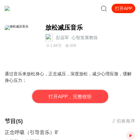
打开APP
放松减压音乐
彭远军_心智发展教练
1.84万
309
通过音乐来放松身心，正念减压，深度放松，减少心理应激，缓解
身心压力；
打
开
A
P
P，完整收听
节目(5)
切换顺序
正念呼吸（引导音乐）8'