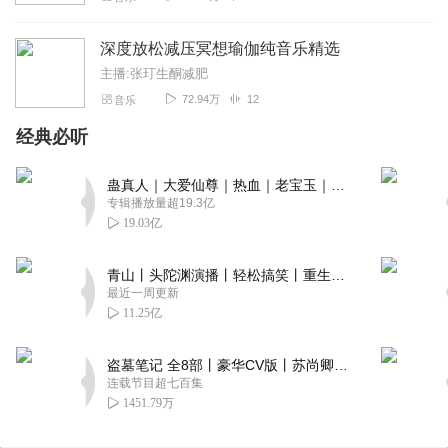
深度放松减压冥想瑜伽纯音乐精选
主播:张玎生酮减肥
72.94万
12
音乐
经典必听
蛊真人｜大爱仙尊｜热血｜老宝玉｜多人VIP免费有声剧
专辑播放量超19.3亿
19.03亿
青山丨头陀渊演播丨轻松搞笑丨重生穿越丨古代权谋丨VIP免费 | 多人有声剧
最近一周更新
11.25亿
盗墓笔记 全8部丨豪华CV版丨苏尚卿&边江 领衔 多人有声剧丨冠声文化丨南派三叔
连载节目超七百集
1451.79万