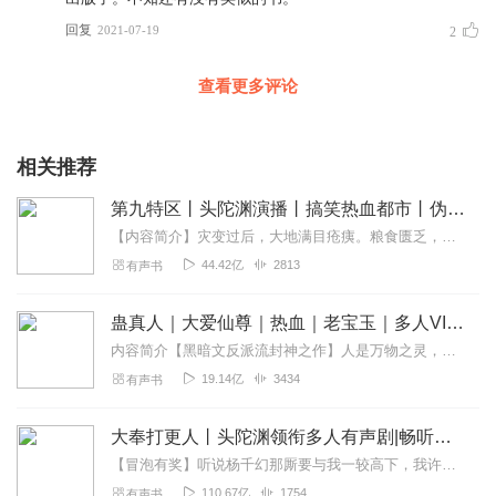
回复
2021-07-19
2
查看更多评论
相关推荐
第九特区丨头陀渊演播丨搞笑热血都市丨伪戒丨VIP免费多人有声剧
【内容简介】灾变过后，大地满目疮痍。粮食匮乏，资源紧俏，局势混乱……一位从待规划区杀出来的青年，背对着漫天黄沙，孤身来到九区谋生，却不曾想偶然结识三五好友，一念...
44.42亿
2813
有声书
蛊真人｜大爱仙尊｜热血｜老宝玉｜多人VIP免费有声剧
内容简介【黑暗文反派流封神之作】人是万物之灵，蛊是天地真精。一个穿越者不断重生的故事。一个养蛊、炼蛊、用蛊的奇特世界。配音组（男角色）老宝玉旁白...
19.14亿
3434
有声书
大奉打更人丨头陀渊领衔多人有声剧|畅听全集|王鹤棣、田曦薇主演影视剧原著|卖报小郎君
【冒泡有奖】听说杨千幻那厮要与我一较高下，我许七安要开始装叉了！快进入声音播放页戳下方输入框，冒个泡偷偷告诉我，我要用哪些诗词才能胜过他？说得好的，有赏！202...
110.67亿
1754
有声书