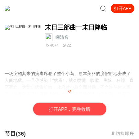
打开APP
末日三部曲一末日降临
曦清音
4074
22
一场突如其来的病毒席卷了整个小岛。原本美丽的度假胜地变成了
人间地狱。一旦你感染上“病毒”，就会喷嚏、咳嗽、失落、狂躁、直
至死亡。为防止病毒扩散，政府对小岛全面封锁，不允许任何人离
开，病毒夺走了大多数人的生命，尚未感染的人为了生存，掠夺岛
上的资源，一切犯罪都被默许。
打
开
A
P
P，完整收听
书名:末日三部曲套装
作者:梅根·克鲁
出版社：长江文艺出版社
节目(36)
切换顺序
出版日期：2015-8-20