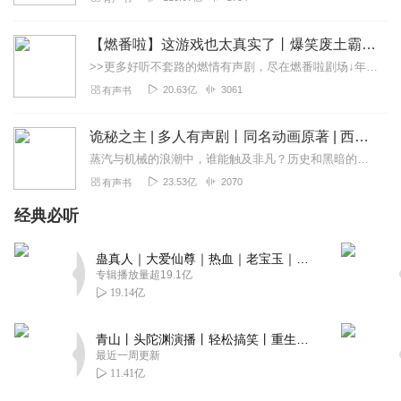
【燃番啦】这游戏也太真实了丨爆笑废土霸榜神作丨紫襟剧社制作
>>更多好听不套路的燃情有声剧，尽在燃番啦剧场↓年度重磅推荐本专辑为VIP免费专辑每天上午10点5集更新，订阅可以听到最新内容哦！每周抽一个专辑五星优质评论送...
20.63亿
3061
有声书
诡秘之主 | 多人有声剧丨同名动画原著 | 西幻克苏鲁 | 乌贼作品
蒸汽与机械的浪潮中，谁能触及非凡？历史和黑暗的迷雾里，又是谁在耳语？我从诡秘中醒来，睁眼看见这个世界：枪械，大炮，巨舰，飞空艇，差分机；魔药，占卜，诅咒，倒吊人...
23.53亿
2070
有声书
经典必听
蛊真人｜大爱仙尊｜热血｜老宝玉｜多人VIP免费有声剧
专辑播放量超19.1亿
19.14亿
青山丨头陀渊演播丨轻松搞笑丨重生穿越丨古代权谋丨VIP免费 | 多人有声剧
最近一周更新
11.41亿