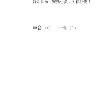
就让音乐，
安抚心灵，为你疗伤！
评价
（
1
）
声音
（
0
）