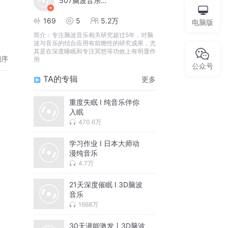
507脑波音乐研究所
169
5
5.2万
电脑版
简介：
专注脑波音乐相关研究超过5年，对脑
波与音乐的结合应用有前瞻性的研究成果，尤
其是在深度睡眠和专注冥想等功效上有明显作
倒序
用
公众号
TA的专辑
更多
重度失眠 I 纯音乐伴你
入眠
470.6万
学习作业 I 日本大师动
漫纯音乐
4.7万
21天深度催眠 I 3D脑波
音乐
1668万
30天潜能激发丨3D脑波