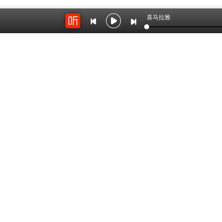
喜马拉雅
开放平台
云剪辑
对接海量精彩内容
在线音频剪辑神器
关于我们
联系我
Copyright © 2012-