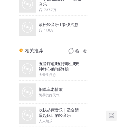
音乐
737.7万
放松轻音乐 I 欢快治愈
11.8万
相关推荐
换一批
五音疗愈Ⅱ五行养生Ⅱ安
神静心Ⅱ解郁降燥
太音生疗愈
旧单车老情歌
阿黎的好天气
欢快起床音乐｜适合清
晨起床听的轻音乐
人人娱乐