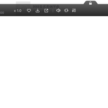
999首优美钢琴曲
x
1.0
疯雅反骨君
:00
唯美纯音乐
远意之声
手机端
企业版
电脑端
员工学习，企业买单
版权声明
自律承诺
：400-838-5616