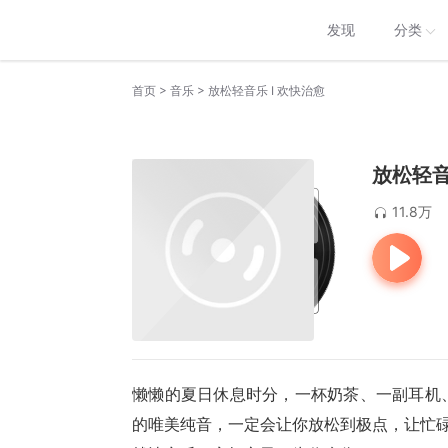
发现
分类
>
>
首页
音乐
放松轻音乐 I 欢快治愈
放松轻音
11.8万
懒懒的夏日休息时分，一杯奶茶、一副耳机
的唯美纯音
，一定会让你放松到极点，让忙