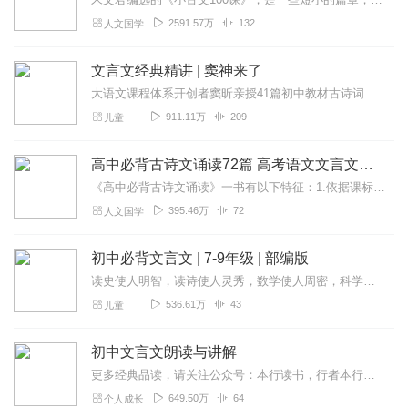
2591.57万
132
人文国学
文言文经典精讲 | 窦神来了
大语文课程体系开创者窦昕亲授41篇初中教材古诗词、文言精讲，41周让你无惧文言难题古诗、古文难，难就难在，离生活太远，孩子没兴趣。能让孩子爱上的古文课，必然做到...
911.11万
209
儿童
高中必背古诗文诵读72篇 高考语文文言文背诵
《高中必背古诗文诵读》一书有以下特征：1.依据课标：收录教育部制定的《普通高中语文课程标准（2017年版2020年修订）》中指定的高中72篇古诗文背诵推荐篇...
395.46万
72
人文国学
初中必背文言文 | 7-9年级 | 部编版
读史使人明智，读诗使人灵秀，数学使人周密，科学使人深刻，伦理学使人庄重，逻辑修辞之学使人善辩：凡有所学，皆成性格。（弗朗西斯·培根）每天温习文言文，帮助快速记忆...
536.61万
43
儿童
初中文言文朗读与讲解
更多经典品读，请关注公众号：本行读书，行者本行伴您一起成长！七年级上册咏雪《世说新语》陈太丘与友期行《世说新语》《论语》十二章诫子书(诸葛亮)狼(蒲松龄)穿井得...
649.50万
64
个人成长