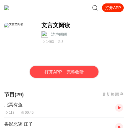
打开APP
文言文阅读
涛声朗朗
1463
8
打
开
A
P
P，完整收听
节目(29)
切换顺序
北冥有鱼
118
00:45
畏影恶迹 庄子