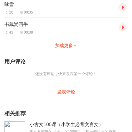
咏雪
20
00:35
书戴嵩画牛
43
00:38
加载更多
用户评论
还没有评论，快来发表第一个评论！
发表评论
相关推荐
小古文100课（小学生必背文言文）
朱文君编选的《小古文100课》，是一些短小的篇章，易于入门。这组录音以济南出版社2015版《小学生小古文100课》为为录音底本，先前选本有些篇目被更换的，作为附...