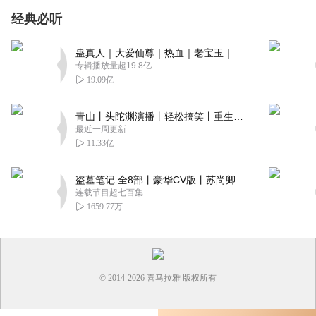
经典必听
蛊真人｜大爱仙尊｜热血｜老宝玉｜多人VIP免费有声剧
专辑播放量超19.8亿
19.09亿
青山丨头陀渊演播丨轻松搞笑丨重生穿越丨古代权谋丨VIP免费 | 多人有声剧
最近一周更新
11.33亿
盗墓笔记 全8部丨豪华CV版丨苏尚卿&边江 领衔 多人有声剧丨冠声文化丨南派三叔
连载节目超七百集
1659.77万
© 2014-
2026
喜马拉雅 版权所有