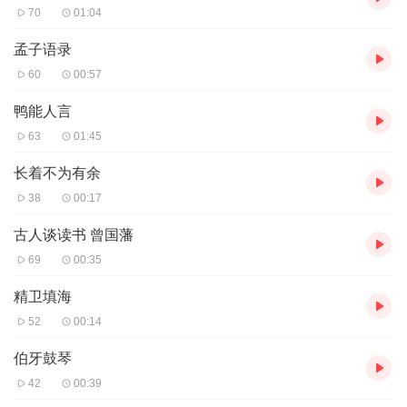
70
01:04
孟子语录
60
00:57
鸭能人言
63
01:45
长着不为有余
38
00:17
古人谈读书 曾国藩
69
00:35
精卫填海
52
00:14
伯牙鼓琴
42
00:39