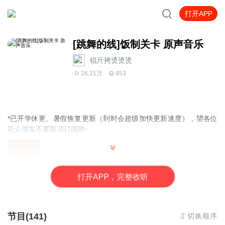
打开APP
[跳舞的线]饭制关卡 原声音乐
锟斤拷烫烫烫_
26.21万
453
*已开学休更。暑假恢复更新（到时会超级加快更新速度），望各位
听众朋友不要取消订阅哟~
版权声明
专辑内所有音乐均来源于网络，非主播本人创作，[跳舞的线]饭制很
多都是“官方饭制”，此类音乐作品将不会请求授权，若有个人创作或
打
开
A
P
P，完整收听
联合饭制，将在第150期后的简介（或评论）中标明原作者。若有冒
名使用等问题，请尽快与我联系，我将立即删除声音。
专辑简介
节目(141)
切换顺序