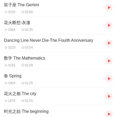
此专辑音乐
由我录制而来，专辑中大部分音乐来自DL.PCPE、Max
双子座 The Gemini
Line 、Z Line、Wind Line、Sky Time Story等等，所有原作者均为
3155
02:00
DL RS饭制同人群成员。此专辑内所有音乐版权归原作者所有，部分
音乐的上传已征得原作者（即视频发布者）同意。
花火断想-灰澈
如果你有什么现成或喜欢的饭制作品音乐，专辑里没有的可以私信
2384
02:25
发给我哦，我一定会尽快加进去的！
期待每一位听友的订阅与评价！！！
Dancing Line Never Die-The Fourth Anniversary
附加说明
3223
03:54
1）关于名称：专辑名刚刚换过，
原名为：“跳舞的线饭制 原声音
数学 The Mathematics
乐”
，请各位知晓
4191
02:28
2）关于更新：上课（开学）期间，休更；假期（无论寒暑假）期间
将不定期更新
春 Spring
3）关于饭制：可进入网址：
dlpcpe.club
中国饭制同人下载站下
1904
01:25
载
，根据提示操作即可。
附加介绍
花火之都 The city
1874
02:25
跳舞的线（Dancing Line）也被称为"DL"（英文缩写）和“舞蹈的
线”（别称），是猎豹移动公司（Cheetah Mobile）和BoomBit Inc.
时光之始 The beginning
联合制作的一款游戏，以不同难度为基准来构成特色世界，每关里