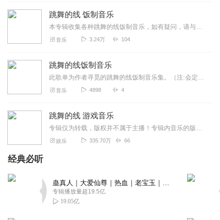
Windystarom_Fisicial
跳舞的线 饭制音乐
五星⭐⭐⭐⭐⭐⭐⭐⭐⭐⭐
本专辑收集各种跳舞的线饭制音乐，如有疑问，请与作者联系，好改正（暂已停更，请到滚动的柠檬猫听取）
回复
2020-06-14
3
3.24万
104
音乐
PVZ_狂风三叶
跳舞的线饭制音乐
音质真高，好听(≧∇≦)/
此歌单为作者寻觅的跳舞的线饭制音乐集。（注:会定期更新哦!）
回复
2020-05-16
3
4898
4
音乐
大大宝和小小贝
跳舞的线 游戏音乐
很有吸引力，但是，里面有些关卡，我在跳舞的线里面找不
专辑仅为转载，版权并不属于主播！专辑内音乐的版权均归原作者及其授权的作品所有...
到？
335.70万
66
娱乐
回复
2023-04-21
1
经典必听
晓雨cdf
蛊真人｜大爱仙尊｜热血｜老宝玉｜多人VIP免费有声剧
肯定五星，希望作者多更些qqx和冰焰的饭制关卡 OvO
专辑播放量超19.5亿
回复
2021-08-24
1
19.05亿