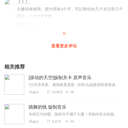
_I_I_I_
主播得谢谢我，因为我有4个号，可以帮你加几个关注和几个
评论。！☣☣☣☢☢
回复
2020-06-20
5
crystal_music
厉害！不过在哪里找到的音乐？
查看更多评论
回复
2020-12-14
4
相关推荐
X_GASTER
Good good goodddddddd very very veryGOOD！！！！！
[滚动的天空]饭制关卡 原声音乐
回复
2020-06-21
3
*已开学休更。暑假恢复更新（到时会超级加快更新速度），望各位听众朋友不要取消订阅哟~版权声明专辑内所有音乐均来源于网络，非主播本人创作，声音将会申请原作者授权...
10.05万
46
娱乐
妮妮姐3
诶，矩阵浪潮和周年庆是滚动的天空先出的还是跳舞的线先
跳舞的线 饭制音乐
出的
专辑仅为转载，版权并不属于主播！专辑内音乐的版权均归原作者及其授权的作品所有！
回复
2020-06-19
3
5.21万
44
娱乐