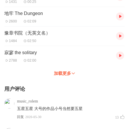
有时会有多种路径供玩家前进。
1431
00:25
玩家不仅需要用双眼来观察障碍物与陷阱，更需要用双耳聆听节
地牢 The Dungeon
奏，旋律与节奏会帮助玩家走得更远。
它的难度在于，某些障碍物会在一刹那间闪现，所以这个游戏非常
2600
02:09
考验玩家的反应力、判断力以及节奏感。
跳舞的线饭制
全局以《跳舞的线》（原作：Cheetah Mobile·BOOM
豫章书院（无英文名）
BIT）为蓝本制作，关卡质量精致；游戏内不含任何商业内容，完全
1484
02:50
免费。
寂寥 the solitary
2788
02:00
加载更多
用户评论
music_rolem
五星五星 大号的作品小号当然要五星
回复
2020-05-30
13