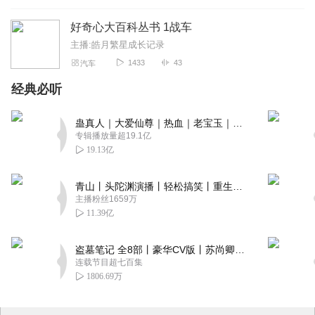
好奇心大百科丛书 1战车
主播:皓月繁星成长记录
1433
43
汽车
经典必听
蛊真人｜大爱仙尊｜热血｜老宝玉｜多人VIP免费有声剧
专辑播放量超19.1亿
19.13亿
青山丨头陀渊演播丨轻松搞笑丨重生穿越丨古代权谋丨VIP免费 | 多人有声剧
主播粉丝1659万
11.39亿
盗墓笔记 全8部丨豪华CV版丨苏尚卿&边江 领衔 多人有声剧丨冠声文化丨南派三叔
连载节目超七百集
1806.69万