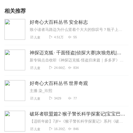
相关推荐
好奇心大百科丛书 安全标志
致小读者马路边为什么竖着个大大的惊叹号？瓶子上为什么画着个恐怖的骷髅头？灭火器在哪里？逃生出口又在哪里？……本书主要涵盖了警告标志，禁令标志，指示标志，施工安全...
4.51万
55
儿童
神探迈克狐· 千面怪盗|侦探大赛|灰狼危机|多多罗
新专辑点击收听《神探迈克狐·怪盗归来篇｜多多罗》！！！>>>点击进入主播橱窗购买《神探迈克狐》系列图书吧!<<<多多罗故事【点击前往】收听多多罗其他好玩有趣的故...
24.66亿
834
儿童
好奇心大百科丛书 世界奇观
主播:染_玖熙
3429
77
儿童
破坏者联盟篇2·猴子警长科学探案记|宝宝巴士故事
【适听年龄】7岁+《猴子警长科学探案记》系列《破坏者联盟篇1·猴子警长科学探案记》>>>《破坏者联盟篇2·猴子警长科学探案记》>>>《破坏者联盟篇3·猴子警长科...
16.20亿
846
儿童