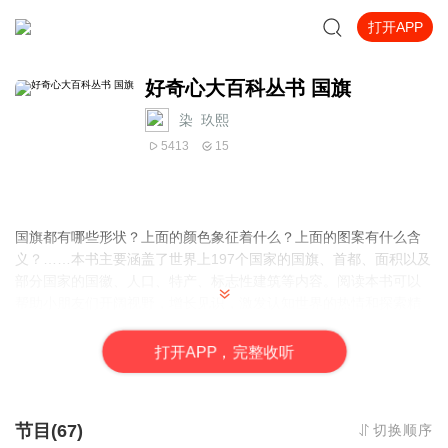
打开APP
好奇心大百科丛书 国旗
染_玖熙
5413
15
国旗都有哪些形状？上面的颜色象征着什么？上面的图案有什么含
义？……本书主要涵盖了世界上197个国家的国旗、首都、面积以及
部分国家的国徽、人口、特产、标志性建筑等内容。阅读本书可以
帮助小朋友们开阔视野，增长见识，激发认知世界的热情和探索精
神。让我们打开书，通过认知各国国旗，增加对世界上每个国家的
了解吧！
打
开
A
P
P，完整收听
节目(67)
切换顺序