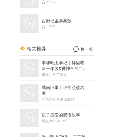
5552
西游记里学奥数
1729
相关推荐
换一批
李哪吒上学记｜稀里糊
涂一年级&神神气气二年
级
东海小学广播站
城南旧事丨小学必读名
著
广东大音音像出版社
孩子最爱的双语故事
听友28584122
米小圈上学记:一二三年