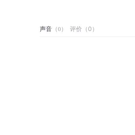
                                                                  
评价
（
0
）
声音
（
0
）