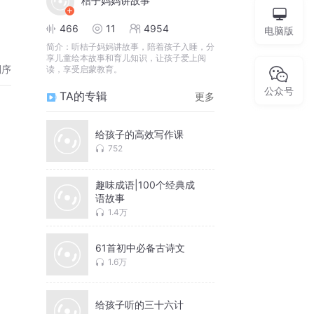
桔子妈妈讲故事
466
11
4954
电脑版
简介：
听桔子妈妈讲故事，陪着孩子入睡，分
享儿童绘本故事和育儿知识，让孩子爱上阅
倒序
读，享受启蒙教育。
公众号
TA的专辑
更多
给孩子的高效写作课
752
趣味成语|100个经典成
语故事
1.4万
61首初中必备古诗文
1.6万
给孩子听的三十六计