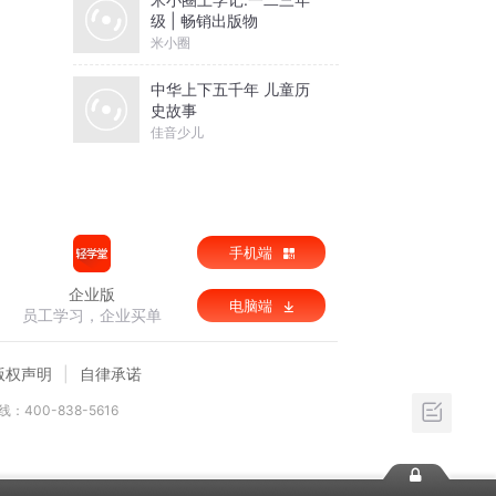
级 | 畅销出版物
米小圈
中华上下五千年 儿童历
史故事
佳音少儿
手机端
企业版
电脑端
员工学习，企业买单
版权声明
自律承诺
：400-838-5616