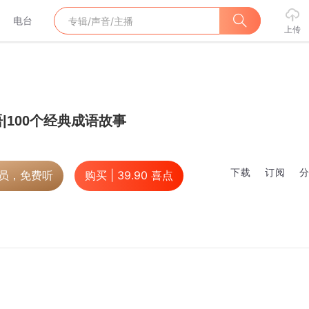
电台
上传
|100个经典成语故事
下载
订阅
会员，免费听
购买 |
39.90
喜点