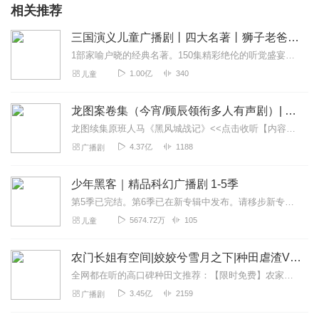
相关推荐
三国演义儿童广播剧丨四大名著丨狮子老爸历史故事
1部家喻户晓的经典名著。150集精彩绝伦的听觉盛宴。听名著，和听故事一样精彩！一起聆听耳朵里的三国故事，感悟中华经典！
1.00亿
340
儿童
龙图案卷集（今宵/顾辰领衔多人有声剧）| 探案
龙图续集原班人马《黑风城战记》<<点击收听【内容简介】《龙图案卷集》是由耳雅根据古典名著《三侠五义》（又叫七五）改编所写的网络小说，主要讲述的是鼠（白玉堂）...
4.37亿
1188
广播剧
少年黑客｜精品科幻广播剧 1-5季
第5季已完结。第6季已在新专辑中发布。请移步新专辑：《少年黑客第6季——量子行动与差分机的网军灭绝计划》第5季的故事我们讲到核潜艇在大爆炸之后不见踪影，GMK也...
5674.72万
105
儿童
农门长姐有空间|姣姣兮雪月之下|种田虐渣VIP免费
全网都在听的高口碑种田文推荐：【限时免费】农家小福女|姣姣兮郁雨竹|全网最快寒门大俗人|姣姣兮杜骁|萌宝女强古言爽文魏晋干饭人未删减全网最快|农家小福...
3.45亿
2159
广播剧