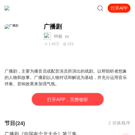
打开APP
广播剧
钟扬_zy
1.46万
329
广播剧
，主要为播音员或配音演员所演出的戏剧。以帮助听者想象
的人物和故事。广播剧以人物对话和解说为基础，并充分运用音乐
伴奏、音响效果来加强气氛。
打
开
A
P
P，完整收听
节目(24)
切换顺序
广播剧《中国有个北大仓》第三集