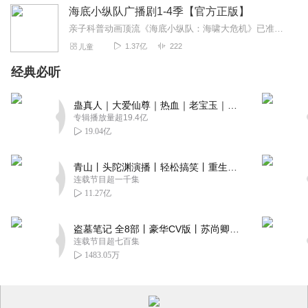
海底小纵队广播剧1-4季【官方正版】
亲子科普动画顶流《海底小纵队：海啸大危机》已准备就绪，邀您开启全家总动员！5月1日，电影院见！上新推荐戳《海底小纵队第九季》，抢先收听第九季全新故事！《海底小...
1.37亿
222
儿童
经典必听
蛊真人｜大爱仙尊｜热血｜老宝玉｜多人VIP免费有声剧
专辑播放量超19.4亿
19.04亿
青山丨头陀渊演播丨轻松搞笑丨重生穿越丨古代权谋丨VIP免费 | 多人有声剧
连载节目超一千集
11.27亿
盗墓笔记 全8部丨豪华CV版丨苏尚卿&边江 领衔 多人有声剧丨冠声文化丨南派三叔
连载节目超七百集
1483.05万