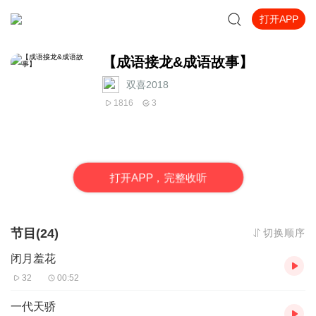
打开APP
【成语接龙&成语故事】
双喜2018
1816
3
打
开
A
P
P，完整收听
节目(24)
切换顺序
闭月羞花
32
00:52
一代天骄