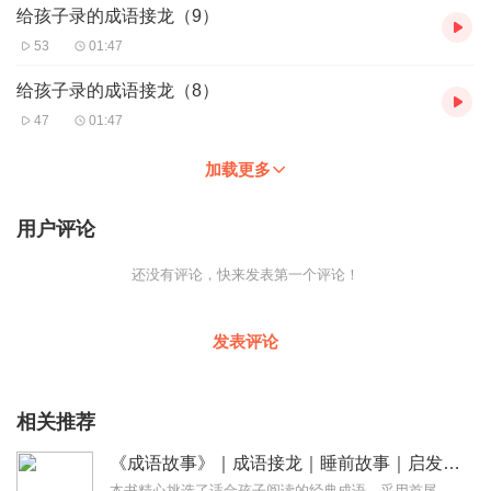
给孩子录的成语接龙（9）
53
01:47
给孩子录的成语接龙（8）
47
01:47
加载更多
用户评论
还没有评论，快来发表第一个评论！
发表评论
相关推荐
《成语故事》｜成语接龙｜睡前故事｜启发故事
本书精心挑选了适合孩子阅读的经典成语，采用首尾相连的方式编排，使得孩子们易于背诵，乐于背诵；另外，还挑选了一些耳熟能详的成语故事，包括叶公好龙、四面楚歌、惊弓之...