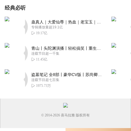
经典必听
蛊真人｜大爱仙尊｜热血｜老宝玉｜多人VIP免费有声剧
专辑播放量超19.1亿
19.17亿
青山丨头陀渊演播丨轻松搞笑丨重生穿越丨古代权谋丨VIP免费 | 多人有声剧
连载节目超一千集
11.45亿
盗墓笔记 全8部丨豪华CV版丨苏尚卿&边江 领衔 多人有声剧丨冠声文化丨南派三叔
连载节目超七百集
1975.73万
© 2014-
2026
喜马拉雅 版权所有