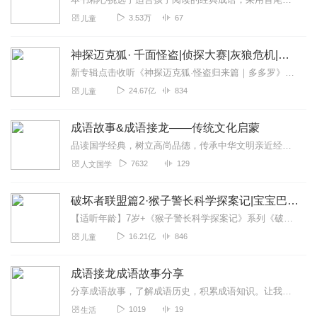
3.53万
67
儿童
神探迈克狐· 千面怪盗|侦探大赛|灰狼危机|多多罗
新专辑点击收听《神探迈克狐·怪盗归来篇｜多多罗》！！！>>>点击进入主播橱窗购买《神探迈克狐》系列图书吧!<<<多多罗故事【点击前往】收听多多罗其他好玩有趣的故...
24.67亿
834
儿童
成语故事&成语接龙——传统文化启蒙
品读国学经典，树立高尚品德，传承中华文明亲近经典，师从圣贤，富有美德，点亮人生。
7632
129
人文国学
破坏者联盟篇2·猴子警长科学探案记|宝宝巴士故事
【适听年龄】7岁+《猴子警长科学探案记》系列《破坏者联盟篇1·猴子警长科学探案记》>>>《破坏者联盟篇2·猴子警长科学探案记》>>>《破坏者联盟篇3·猴子警长科...
16.21亿
846
儿童
成语接龙成语故事分享
分享成语故事，了解成语历史，积累成语知识。让我们更加了解成语
1019
19
生活