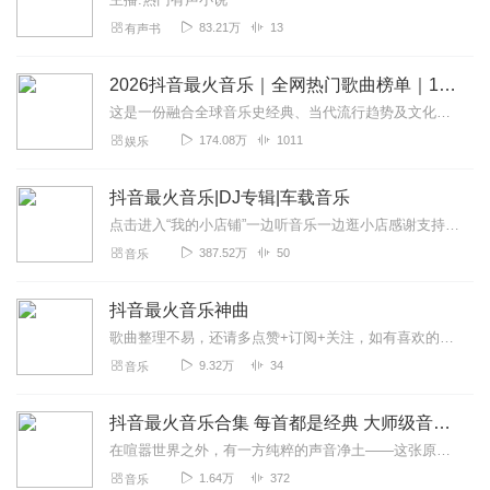
83.21万
13
有声书
2026抖音最火音乐｜全网热门歌曲榜单｜1000首
这是一份融合全球音乐史经典、当代流行趋势及文化深度的「地球最牛歌单」，涵盖权威榜单、时代符号与突破性作品，适合音乐爱好者探索与收藏：这份歌单不仅是音乐的集合，更...
174.08万
1011
娱乐
抖音最火音乐|DJ专辑|车载音乐
点击进入“我的小店铺”一边听音乐一边逛小店感谢支持！关注微信“唐厦科技”公众号，每天领外卖红包！每天更新好听的抖音热门音乐，欢迎关注！抖音DJ，抖音歌曲，抖音最...
387.52万
50
音乐
抖音最火音乐神曲
歌曲整理不易，还请多点赞+订阅+关注，如有喜欢的歌曲也欢迎评论留言，后续给大家更新，原创/翻唱歌曲也欢迎投稿哦~免责声明：资源来自网络，仅供查询交流用。未经...
9.32万
34
音乐
抖音最火音乐合集 每首都是经典 大师级音乐制作
在喧嚣世界之外，有一方纯粹的声音净土——这张原创音乐专辑如同一把打开心灵秘境的钥匙，每一个音符都凝聚着创作者最真挚的情感与独一无二的巧思。这里没有程式化的旋律套...
1.64万
372
音乐