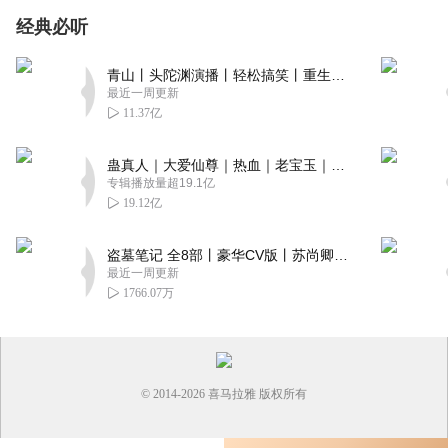
经典必听
青山丨头陀渊演播丨轻松搞笑丨重生穿越丨古代权谋丨VIP免费 | 多人有声剧
最近一周更新
11.37亿
蛊真人｜大爱仙尊｜热血｜老宝玉｜多人VIP免费有声剧
专辑播放量超19.1亿
19.12亿
盗墓笔记 全8部丨豪华CV版丨苏尚卿&边江 领衔 多人有声剧丨冠声文化丨南派三叔
最近一周更新
1766.07万
© 2014-
2026
喜马拉雅 版权所有