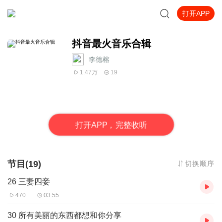
打开APP
抖音最火音乐合辑
李德榕
1.47万
19
打
开
A
P
P，完整收听
节目(19)
切换顺序
26 三妻四妾
470
03:55
30 所有美丽的东西都想和你分享