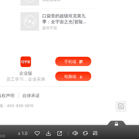
口袋里的超级坦克第九
季：全宇宙之光|冒险故
事|超能装甲兵团
超坦宇宙
手机端
企业版
电脑端
员工学习，企业买单
版权声明
自律承诺
：400-838-5616
x
1.0
:00