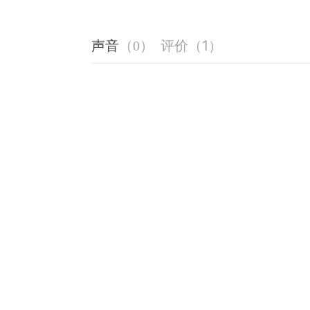
评价
（
1
）
声音
（
0
）