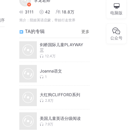
李龙老师
3111
42
18.8万
电脑版
倒序
简介：
陪娃英语启蒙，带娃行走世界
TA的专辑
更多
公众号
剑桥国际儿童PLAYWAY
三
12.4万
Joanna语文
1
大红狗CLIFFORD系列
2.8万
美国儿童英语分级阅读
7.9万