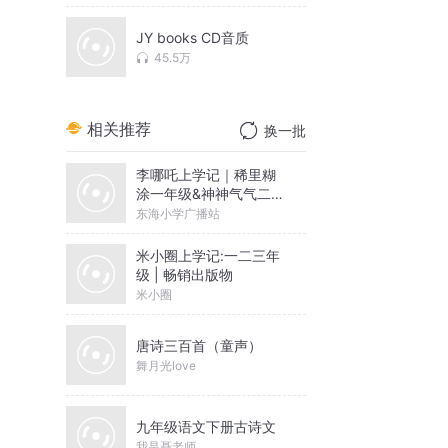
JY books CD音质
45.5万
相关推荐
换一批
李哪吒上学记｜稀里糊
涂一年级&神神气气二年
级
东海小学广播站
米小圈上学记:一二三年
级 | 畅销出版物
米小圈
唐诗三百首（童声）
舞月光love
九年级语文下册古诗文
我是聂老师