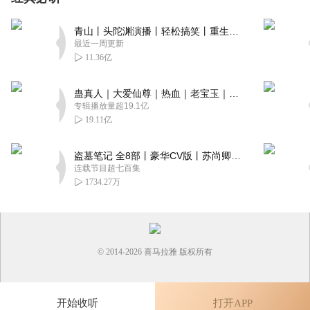
青山丨头陀渊演播丨轻松搞笑丨重生穿越丨古代权谋丨VIP免费 | 多人有声剧
最近一周更新
11.36亿
蛊真人｜大爱仙尊｜热血｜老宝玉｜多人VIP免费有声剧
专辑播放量超19.1亿
19.11亿
盗墓笔记 全8部丨豪华CV版丨苏尚卿&边江 领衔 多人有声剧丨冠声文化丨南派三叔
连载节目超七百集
1734.27万
© 2014-
2026
喜马拉雅 版权所有
开始收听
打开APP