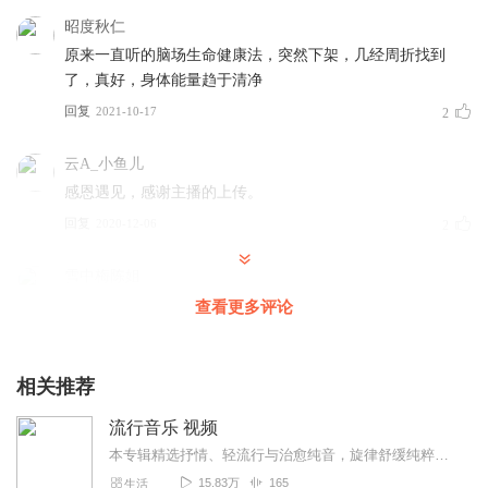
昭度秋仁
原来一直听的脑场生命健康法，突然下架，几经周折找到
了，真好，身体能量趋于清净
回复
2021-10-17
2
云A_小鱼儿
感恩遇见，感谢主播的上传。
回复
2020-12-06
2
雪中梅陈姐
感谢老师的分享，很受益，很好听
查看更多评论
回复
2023-04-07
1
相关推荐
听友337778791
听了音乐对失眠完全无效
流行音乐 视频
回复
2022-03-18
1
本专辑精选抒情、轻流行与治愈纯音，旋律舒缓纯粹，适合放松、工作与静心聆听。用温柔真挚的曲调抚平情绪，在忙碌日常里，给你片刻安宁与治愈。
15.83万
165
生活