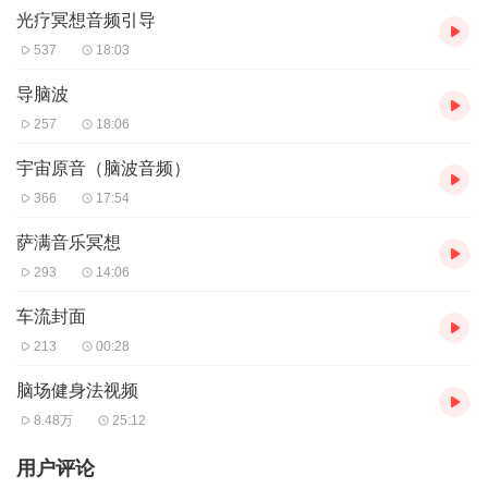
光疗冥想音频引导
537
18:03
导脑波
257
18:06
宇宙原音（脑波音频）
366
17:54
萨满音乐冥想
293
14:06
车流封面
213
00:28
脑场健身法视频
8.48万
25:12
用户评论