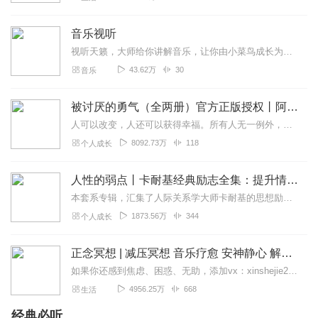
音乐视听
视听天籁，大师给你讲解音乐，让你由小菜鸟成长为懂音乐的牛人。
43.62万
30
音乐
被讨厌的勇气（全两册）官方正版授权丨阿德勒心理学畅销经典｜幸福的勇气
人可以改变，人还可以获得幸福。所有人无一例外，都能如此。——阿德勒心理学一名深陷自卑、无能与不幸福的青年，听到了一名哲人主张的“世界无比单纯，人人都能幸福”便来...
8092.73万
118
个人成长
人性的弱点丨卡耐基经典励志全集：提升情商和沟通技巧
本套系专辑，汇集了人际关系学大师卡耐基的思想励志精华，收录《人性的弱点》《人性的优点》《语言的突破》《美好的人生》《快乐的人生》等所有经典！是卡耐基的经典合辑，...
1873.56万
344
个人成长
正念冥想 | 减压冥想 音乐疗愈 安神静心 解郁降噪
如果你还感到焦虑、困惑、无助，添加vx：xinshejie2018、vx公众号：宣萱心伴，与主播宣萱开启心灵交流之旅，共建温暖的精神家园！如果你喜欢我的内容，请...
4956.25万
668
生活
经典必听