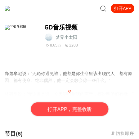
打开APP
5D音乐视频
梦界小太阳
8.65万
2208
释迦牟尼说：“无论你遇见谁，他都是你生命里该出现的人，都有原
因、都有使命、绝非偶然，他一定会教会你一些什么。”
林毅明说：“无论谁是谁，今天能听到我的声音，都说明咱们有缘。”
打
开
A
P
P，完整收听
节目(6)
切换顺序