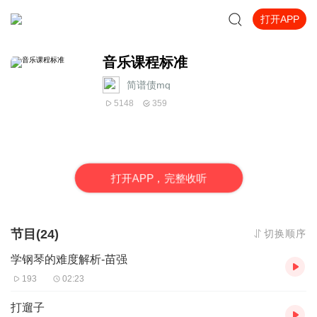
打开APP
音乐课程标准
简谱债mq
5148
359
打
开
A
P
P，完整收听
节目(24)
切换顺序
学钢琴的难度解析-苗强
193
02:23
打遛子