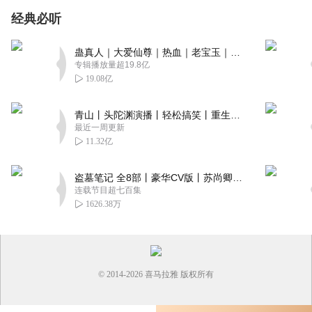
经典必听
蛊真人｜大爱仙尊｜热血｜老宝玉｜多人VIP免费有声剧
专辑播放量超19.8亿
19.08亿
青山丨头陀渊演播丨轻松搞笑丨重生穿越丨古代权谋丨VIP免费 | 多人有声剧
最近一周更新
11.32亿
盗墓笔记 全8部丨豪华CV版丨苏尚卿&边江 领衔 多人有声剧丨冠声文化丨南派三叔
连载节目超七百集
1626.38万
© 2014-
2026
喜马拉雅 版权所有