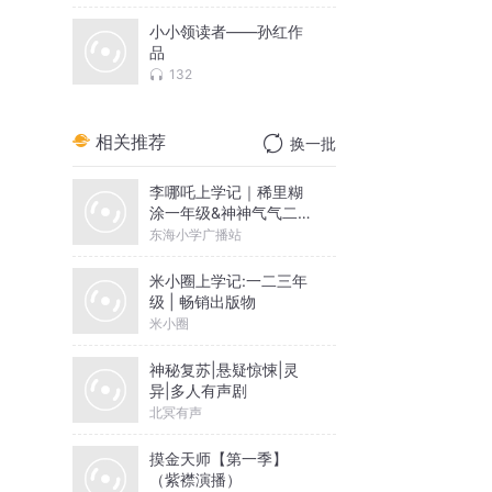
小小领读者——孙红作
品
132
相关推荐
换一批
李哪吒上学记｜稀里糊
涂一年级&神神气气二年
级
东海小学广播站
米小圈上学记:一二三年
级 | 畅销出版物
米小圈
神秘复苏|悬疑惊悚|灵
异|多人有声剧
北冥有声
摸金天师【第一季】
（紫襟演播）