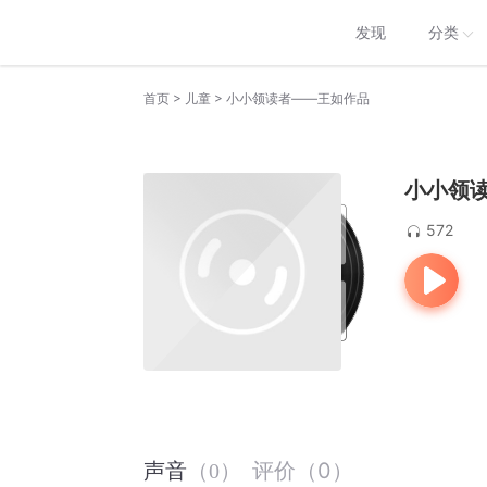
发现
分类
>
>
首页
儿童
小小领读者——王如作品
小小领
572
评价
（
0
）
声音
（
0
）