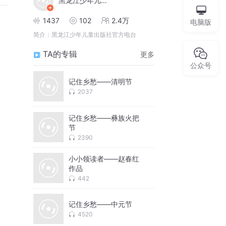
黑龙江少年儿童出版社
1437
102
2.4万
电脑版
简介：
黑龙江少年儿童出版社官方电台
TA的专辑
更多
公众号
记住乡愁——清明节
2037
记住乡愁——彝族火把
节
2390
小小领读者——赵春红
作品
442
记住乡愁——中元节
4520