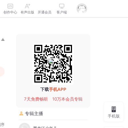
创作中心
有声出版
开通会员
客户端
下载
手机APP
7天免费畅听
10万本会员专辑
专辑主播
手机版
倒序