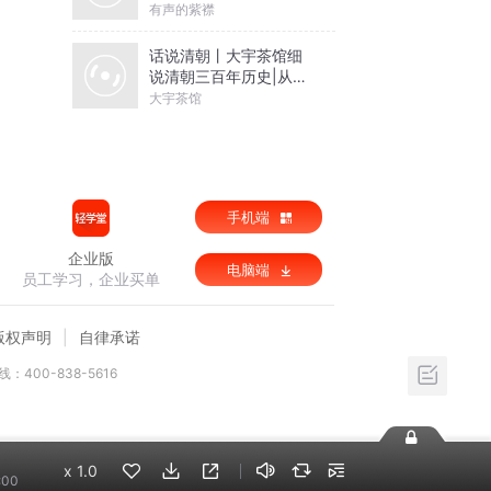
有声的紫襟
话说清朝丨大宇茶馆细
说清朝三百年历史|从努
尔哈赤到末代皇帝溥仪|
大宇茶馆
康熙雍正乾隆
手机端
企业版
电脑端
员工学习，企业买单
版权声明
自律承诺
：400-838-5616
x
1.0
:00