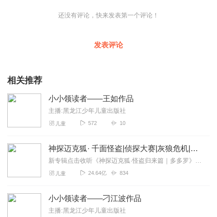
还没有评论，快来发表第一个评论！
发表评论
相关推荐
小小领读者——王如作品
主播:黑龙江少年儿童出版社
572
10
儿童
神探迈克狐· 千面怪盗|侦探大赛|灰狼危机|多多罗
新专辑点击收听《神探迈克狐·怪盗归来篇｜多多罗》！！！>>>点击进入主播橱窗购买《神探迈克狐》系列图书吧!<<<多多罗故事【点击前往】收听多多罗其他好玩有趣的故...
24.64亿
834
儿童
小小领读者——刁江波作品
主播:黑龙江少年儿童出版社