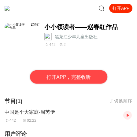
打开APP
小小领读者——赵春红作品
黑龙江少年儿童出版社
442
2
打
开
A
P
P，完整收听
节目(1)
切换顺序
中国是个大家庭-周芮伊
442
02:22
用户评论