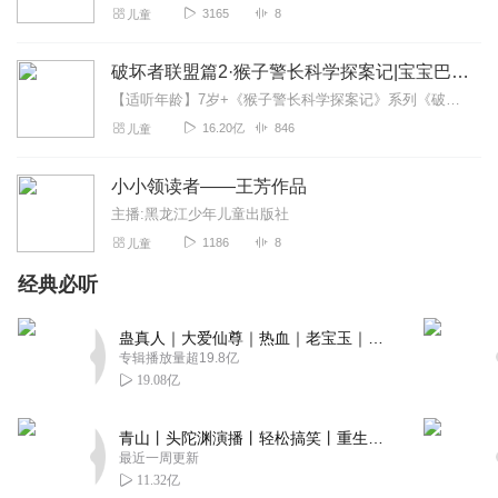
3165
8
儿童
破坏者联盟篇2·猴子警长科学探案记|宝宝巴士故事
【适听年龄】7岁+《猴子警长科学探案记》系列《破坏者联盟篇1·猴子警长科学探案记》>>>《破坏者联盟篇2·猴子警长科学探案记》>>>《破坏者联盟篇3·猴子警长科...
16.20亿
846
儿童
小小领读者——王芳作品
主播:黑龙江少年儿童出版社
1186
8
儿童
经典必听
蛊真人｜大爱仙尊｜热血｜老宝玉｜多人VIP免费有声剧
专辑播放量超19.8亿
19.08亿
青山丨头陀渊演播丨轻松搞笑丨重生穿越丨古代权谋丨VIP免费 | 多人有声剧
最近一周更新
11.32亿