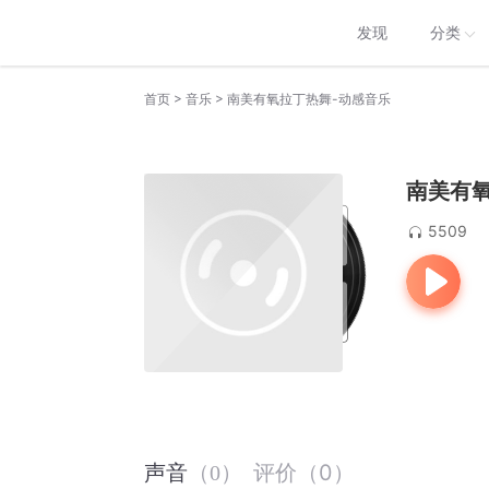
发现
分类
>
>
首页
音乐
南美有氧拉丁热舞-动感音乐
南美有氧
5509
评价
（
0
）
声音
（
0
）