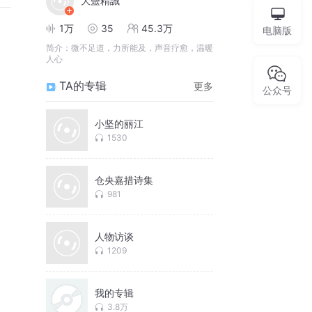
大毉精誠
1万
35
45.3万
电脑版
简介：
微不足道，力所能及，声音疗愈，温暖
人心
TA的专辑
更多
公众号
小坚的丽江
1530
仓央嘉措诗集
981
人物访谈
1209
我的专辑
3.8万