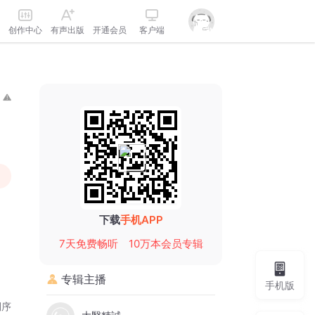
创作中心
有声出版
开通会员
客户端
下载
手机APP
7天免费畅听
10万本会员专辑
专辑主播
手机版
倒序