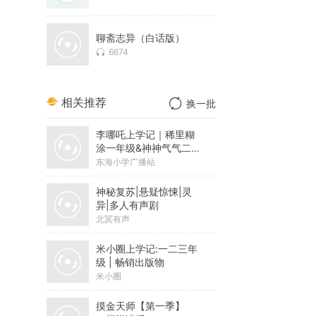
聊斋志异（白话版）
6674
相关推荐
换一批
李哪吒上学记｜稀里糊
涂一年级&神神气气二年
级
东海小学广播站
神秘复苏|悬疑惊悚|灵
异|多人有声剧
北冥有声
米小圈上学记:一二三年
级 | 畅销出版物
米小圈
摸金天师【第一季】