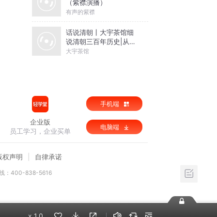
（紫襟演播）
有声的紫襟
话说清朝丨大宇茶馆细
说清朝三百年历史|从努
尔哈赤到末代皇帝溥仪|
大宇茶馆
康熙雍正乾隆
手机端
企业版
电脑端
员工学习，企业买单
版权声明
自律承诺
：400-838-5616
x
1.0