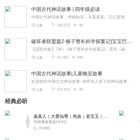
中国古代神话故事 | 四年级必读
中国古代神话故事，绮丽纷呈，丰富多彩。它们是我们的先民对天地万物天真、朴素的艺术想象，也是对理想生活真诚、美好的期盼，表现了先辈们严重的神奇和心中的瑰丽。这些...
186.63万
48
儿童
破坏者联盟篇2·猴子警长科学探案记|宝宝巴士故事
【适听年龄】7岁+《猴子警长科学探案记》系列《破坏者联盟篇1·猴子警长科学探案记》>>>《破坏者联盟篇2·猴子警长科学探案记》>>>《破坏者联盟篇3·猴子警长科...
16.19亿
846
儿童
中国古代神话故事|儿童晚安故事
欢迎收听中国古代神话故事~聆听先人留下的神话故事，加深对古典文化的理解，《盘古开天地》《女娲造人》《女娲补天》《嫦娥奔月》《钻木取火》《愚公移山》《鲤鱼跳龙门》...
273.43万
30
儿童
经典必听
蛊真人｜大爱仙尊｜热血｜老宝玉｜多人VIP免费有声剧
专辑播放量超19.6亿
19.06亿