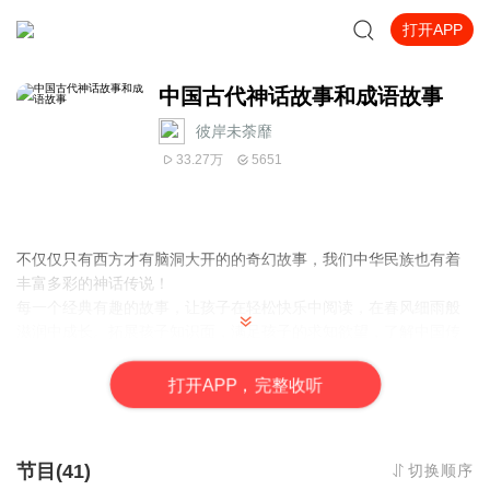
打开APP
中国古代神话故事和成语故事
彼岸未荼靡
33.27万
5651
不仅仅只有西方才有脑洞大开的的奇幻故事，我们中华民族也有着
丰富多彩的神话传说！
每一个经典有趣的故事，让孩子在轻松快乐中阅读，在春风细雨般
滋润中成长。拓展孩子知识面，满足孩子的求知欲望，了解中国传
统文化，提高孩子们的学习兴趣，丰富孩子们的想象力！
每日更新！
打
开
A
P
P，完整收听
节目(41)
切换顺序