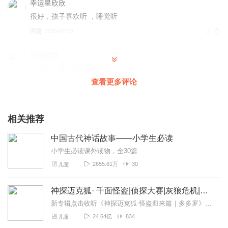
幸运星欣欣
很好，孩子喜欢听 ，睡觉听
回复
2020-07-23
2
晨哥频道
非常好，孩子特别喜欢。
查看更多评论
回复
2021-09-18
0
jhcf68ddoydiuf
相关推荐
非常好！我们大人也喜欢听
回复
2021-05-13
0
中国古代神话故事——小学生必读
小学生必读课外读物，全30篇
pwn11teauw04lfwki9wa
2655.61万
30
儿童
非常满意，生动形象，正好可以让我阅读。
回复
2021-07-24
1
神探迈克狐· 千面怪盗|侦探大赛|灰狼危机|多多罗
新专辑点击收听《神探迈克狐·怪盗归来篇｜多多罗》！！！>>>点击进入主播橱窗购买《神探迈克狐》系列图书吧!<<<多多罗故事【点击前往】收听多多罗其他好玩有趣的故...
24.64亿
834
儿童