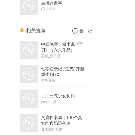
生活这点事
7652
相关推荐
换一批
中式伦理长篇小说《宝
贝》（六六作品）
孟岚_狮子座
七零逆袭记 /免费/ 穿越
重生1970
重生薇薇
手工元气少女制作
yaya主播
贪腐档案局｜100个真
实的官场堕落史
说民生的旺财