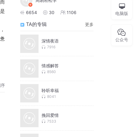
周易轻松学
又是
6654
30
1106
电脑版
TA的专辑
更多
疲惫
公众号
深情夜语
7916
情感解答
8560
倒序
聆听幸福
8041
挽回爱情
7533