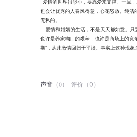
  爱情的世界很渺小，要靠爱来支撑。一旦，爱没了，一切也就坍塌了。执着的爱，也许会让一些人崩溃，然而
也会让优秀的人春风得意，心花怒放。纯洁
无私的。
    爱情和婚姻的生活，不是天天都如意。只要有生活的地方，都会有过酸甜苦辣的味道。也许是工作的压力，
也许是养家糊口的艰辛，也许是商场上的竞
期”，从此激情回归于平淡。事实上这种现象
评价
（
0
）
声音
（
0
）