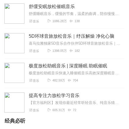
舒缓安眠放松催眠音乐
舒缓睡眠音乐，缓慢的节奏，温柔的曲调，陪你慢慢入睡。每天聆听舒眠曲，会让你拥有高品质睡眠，今夜不失眠，安眠一夜。轻催眠失眠治愈系，正念冥想静心减压拯救你的失眠。...
1086.28万
138
音乐
5D环球音旅放松音乐｜纾压解燥 净化心脑
喜马拉雅独家5D音乐合作伙伴5D环球音旅放松音乐｜纾压解燥净化心脑聆听环球天籁声疗SPA关于「乐方REMedy」：-全站唯一的耳朵黑科技「5D环绕脑波」...
1398.05万
182
音乐
极度放松助眠音乐 | 深度睡眠 助眠催眠
极度放松助眠音乐快速入睡催眠音乐高效深度睡眠音乐解压助眠白噪音深度睡眠｜放松大脑治疗失眠助眠音乐【极度放松助眠音乐】【深度睡眠】【助眠催眠】进到专辑页的朋友...
482.59万
704
音乐
提高专注力放松学习音乐
【官方福利区】发现你最近经常听轻音乐、纯音乐猜你喜欢喜马精选专辑《心理疗愈钢琴曲100首》一听就平静了，一听就困了缓解焦虑，帮助数百万听友入眠原价99元，福利...
605.31万
72
音乐
经典必听