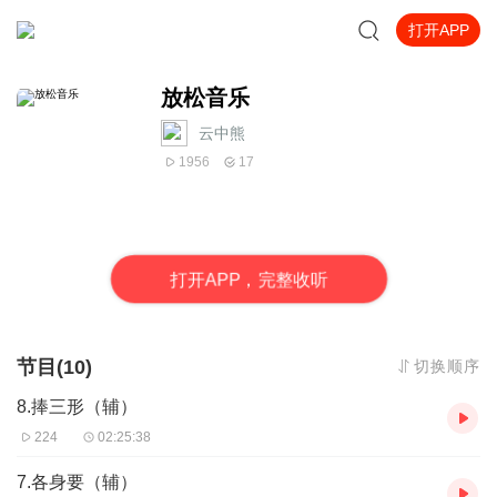
打开APP
放松音乐
云中熊
1956
17
打
开
A
P
P，完整收听
节目(10)
切换顺序
8.捧三形（辅）
224
02:25:38
7.各身要（辅）