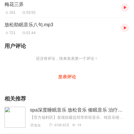
梅花三弄
161
03:55
放松助眠音乐八句.mp3
721
01:44
用户评论
还没有评论，快来发表第一个评论！
发表评论
相关推荐
spa深度睡眠音乐 放松音乐 催眠音乐 治疗音乐 胎教音乐 纯音乐 催眠曲
【官方福利区】发现你最近经常听轻音乐、纯音乐猜你喜欢喜马精选专辑《心理疗愈钢琴曲100首》一听就平静了，一听就困了缓解焦虑，帮助数百万听友入眠原价99元，福利...
6726.91万
74
音乐