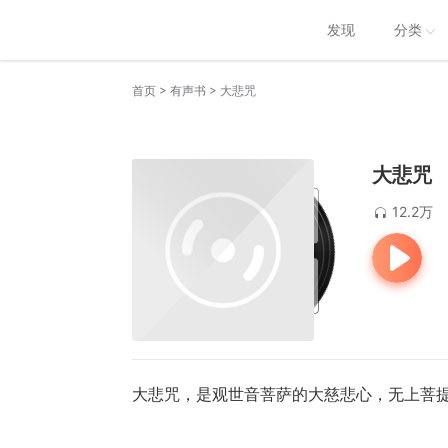
发现
分类
>
>
首页
有声书
大悲咒
大悲咒
12.2万
大悲咒，是观世音菩萨的大慈悲心，无上菩