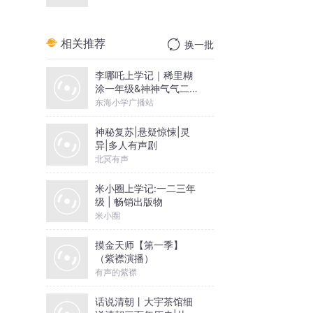
相关推荐
换一批
李哪吒上学记｜稀里糊
涂一年级&神神气气二年
级
东海小学广播站
神秘复苏|悬疑惊悚|灵
异|多人有声剧
北冥有声
米小圈上学记:一二三年
级 | 畅销出版物
米小圈
摸金天师【第一季】
（紫襟演播）
有声的紫襟
话说清朝丨大宇茶馆细