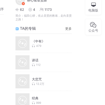
耕心斋圣贤路
倒序
62
4
1173
电脑版
简介：
福田心耕，依止圣贤的教诲，走向圣贤
之路！
TA的专辑
更多
公众号
《中有》
479
讲话
112
大悲咒
12.2万
经典
999