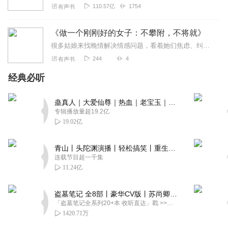
110.57亿
1754
有声书
《做一个刚刚好的女子：不攀附，不将就》
很多姑娘来找晚情解决情感问题，看着她们焦虑、纠结、担忧的样子，她希望能用自己的文字带她们走出困境，找回自己，以自己喜欢的方式过一生。亲爱的姑娘，愿我们的成长，不...
244
4
有声书
经典必听
蛊真人｜大爱仙尊｜热血｜老宝玉｜多人VIP免费有声剧
专辑播放量超19.2亿
19.02亿
青山丨头陀渊演播丨轻松搞笑丨重生穿越丨古代权谋丨VIP免费 | 多人有声剧
连载节目超一千集
11.24亿
盗墓笔记 全8部丨豪华CV版丨苏尚卿&边江 领衔 多人有声剧丨冠声文化丨南派三叔
「盗墓笔记全系列20+本 收听直达」戳 >>改编自南派三叔同名作品，腾讯音乐娱乐集团出品，冠声文化制作，...
1420.71万