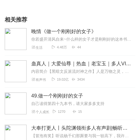
相关推荐
晚情《做一个刚刚好的女子》
你若盛开清风自来~什么样的女子才是刚刚好的这本书会告诉你答案。一个刚刚好的女子，应该是不攀附不将就的，应该是不迷茫不低头的，应该是不虚荣不浮躁的，应该是不自卑...
4.48万
44
生活
蛊真人｜大爱仙尊｜热血｜老宝玉｜多人VIP免费有声剧
内容简介【黑暗文反派流封神之作】人是万物之灵，蛊是天地真精。一个穿越者不断重生的故事。一个养蛊、炼蛊、用蛊的奇特世界。配音组（男角色）老宝玉旁白...
19.02亿
3434
有声书
49.做一个刚刚好的女子
自己读得第四十九本书，请大家多多支持
1270
15
个人成长
大奉打更人丨头陀渊领衔多人有声剧|畅听全集|王鹤棣、田曦薇主演影视剧原著|卖报小郎君
【冒泡有奖】听说杨千幻那厮要与我一较高下，我许七安要开始装叉了！快进入声音播放页戳下方输入框，冒个泡偷偷告诉我，我要用哪些诗词才能胜过他？说得好的，有赏！202...