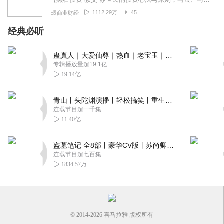
1112.29万
45
商业财经
经典必听
蛊真人｜大爱仙尊｜热血｜老宝玉｜多人VIP免费有声剧
专辑播放量超19.1亿
19.14亿
青山丨头陀渊演播丨轻松搞笑丨重生穿越丨古代权谋丨VIP免费 | 多人有声剧
连载节目超一千集
11.40亿
盗墓笔记 全8部丨豪华CV版丨苏尚卿&边江 领衔 多人有声剧丨冠声文化丨南派三叔
连载节目超七百集
1834.57万
© 2014-
2026
喜马拉雅 版权所有