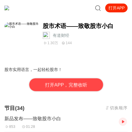
打开APP
股市术语——致敬股市小白
有道财经
1.30万
144
股市实用语言，一起轻松股市！
打
开
A
P
P，完整收听
节目(34)
切换顺序
新品发布——致敬股市小白
853
01:28