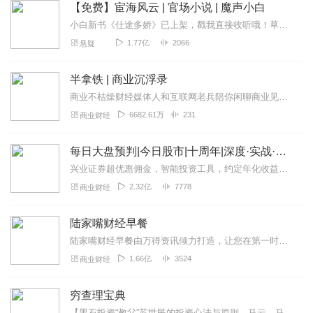
【免费】宦海风云 | 官场小说 | 魔声小白
小白新书《仕途多娇》已上架，戳我直接收听哦！草根出身的黄海川是一名苦逼的小公务员，女友是江城副市长千金，来自普通家庭的黄海川被女友的父母棒打鸳鸯，四年大学恋情告...
1.77亿
2066
悬疑
半拿铁 | 商业沉浮录
商业不枯燥财经媒体人和互联网老兵陪你闲聊商业见闻。来杯半拿铁，边喝边唠。
6682.61万
231
商业财经
每日大盘预判|今日股市|十周年|深度·实战·干货
兴业证券超优惠佣⾦，智能投资⼯具，约定年化收益率最⾼8.xx%多的新客理财。1v1专⼈服务。点击链接开户>>讲师介绍华飞多维度看盘体系创始人股市实战派讲师...
2.32亿
7778
商业财经
陆家嘴财经早餐
陆家嘴财经早餐由万得资讯倾力打造，让您在第一时间了解最全最新的财经资讯，上班族早上醒脑充电必备！（搜索微信公众号：Wind资讯或windzxsh，每天早晨推...
1.66亿
3524
商业财经
穷查理宝典
【黑石投资“教父”苏世民的投资心法与原则，马云、马化腾都在学】点击了解：《苏世民：我的经验与教训》，正版有声书+大咖独家解读，助你读透巨富的投资逻辑。《穷查理宝...