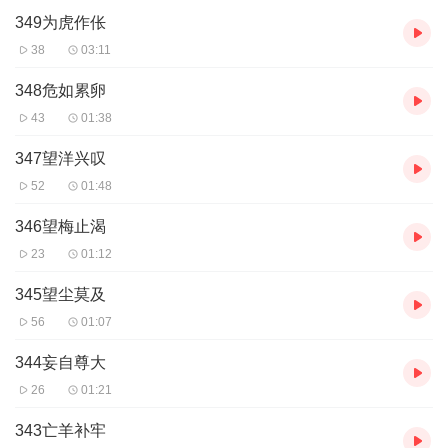
349为虎作伥
38
03:11
348危如累卵
43
01:38
347望洋兴叹
52
01:48
346望梅止渴
23
01:12
345望尘莫及
56
01:07
344妄自尊大
26
01:21
343亡羊补牢