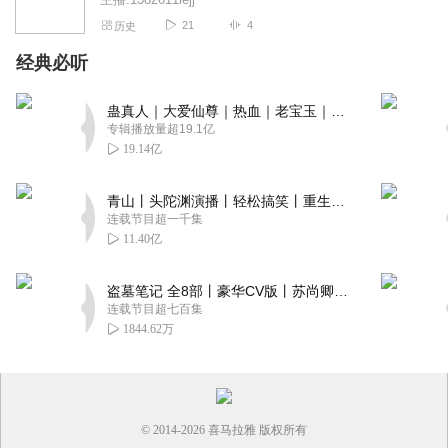
21
4
历史
经典必听
蛊真人｜大爱仙尊｜热血｜老宝玉｜多人VIP免费有声剧
专辑播放量超19.1亿
19.14亿
青山丨头陀渊演播丨轻松搞笑丨重生穿越丨古代权谋丨VIP免费 | 多人有声剧
连载节目超一千集
11.40亿
盗墓笔记 全8部丨豪华CV版丨苏尚卿&边江 领衔 多人有声剧丨冠声文化丨南派三叔
连载节目超七百集
1844.62万
© 2014-
2026
喜马拉雅 版权所有