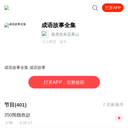
打开APP
成语故事全集
老虎也有花果山
1.45万
5
成语故事全集
成语故事
打
开
A
P
P，完整收听
节目(401)
切换顺序
350围魏救赵
86
02:17