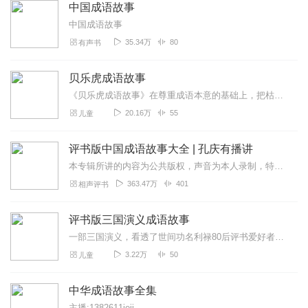
中国成语故事
中国成语故事
35.34万
80
有声书
贝乐虎成语故事
《贝乐虎成语故事》在尊重成语本意的基础上，把枯燥难懂的成语改编成一个个情节丰富、有趣又生动的情景故事。快乐听故事，轻松学成语。让孩子不仅可以在故事中学会成语，还...
20.16万
55
儿童
评书版中国成语故事大全 | 孔庆有播讲
本专辑所讲的内容为公共版权，声音为本人录制，特此声明！业余时间录制，尽量保证每天一集！微评书为您讲述成语起源的同时，每集一个定场诗，不重复！脱稿演绎！部分定场诗...
363.47万
401
相声评书
评书版三国演义成语故事
一部三国演义，看透了世间功名利禄80后评书爱好者为您整理并播讲了三国其间的成语故事这里的三国包含东汉末年
3.22万
50
儿童
中华成语故事全集
主播:1382611iejj