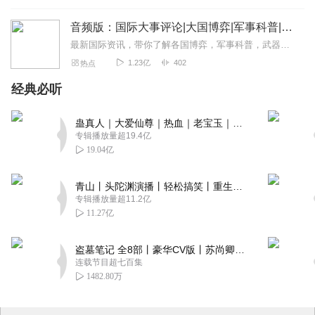
音频版：国际大事评论|大国博弈|军事科普|科技讲解
最新国际资讯，带你了解各国博弈，军事科普，武器博览。本专辑为听风的蚕原创专辑，本专辑将为您介绍军事科普和国际动态和热点大事，通过独家解读，为您理清热点之下的脉络...
1.23亿
402
热点
经典必听
蛊真人｜大爱仙尊｜热血｜老宝玉｜多人VIP免费有声剧
专辑播放量超19.4亿
19.04亿
青山丨头陀渊演播丨轻松搞笑丨重生穿越丨古代权谋丨VIP免费 | 多人有声剧
专辑播放量超11.2亿
11.27亿
盗墓笔记 全8部丨豪华CV版丨苏尚卿&边江 领衔 多人有声剧丨冠声文化丨南派三叔
连载节目超七百集
1482.80万