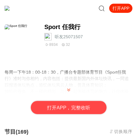
打开APP
Sport 任我行
听友25071507
8934
32
每周一下午18：00-18：30，广播台专题部体育节目《Sport任我
行》准时与你相约，内容包括：提供最新国内外体坛快讯，一同追
踪报道体坛热点，追忆体坛风云人物，普及体育知识；
独特的视角，不一样的精彩，与你一起体验体育的魅力，让你体验
一个全新的体坛世界。
打
开
A
P
P，完整收听
节目(169)
切换顺序