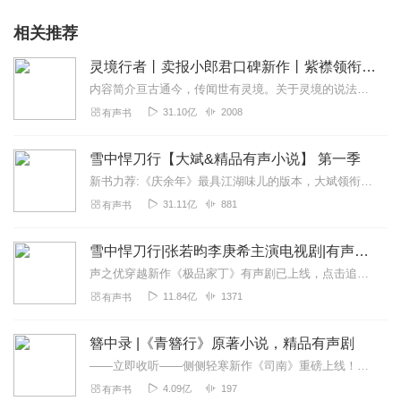
相关推荐
灵境行者丨卖报小郎君口碑新作丨紫襟领衔多人有声剧
内容简介亘古通今，传闻世有灵境。关于灵境的说法，历朝历代的名人雅士众说纷纭，诗中记载：“自齐至唐，兹山濅荒，灵境寂寥，罕有人游。”“灵境不可状，鬼工谅难求。”...
31.10亿
2008
有声书
雪中悍刀行【大斌&精品有声小说】 第一季
新书力荐:《庆余年》最具江湖味儿的版本，大斌领衔播讲点击进入【内容简介】有个白狐儿脸，佩双刀绣冬春雷，要做那天下第一。湖底有白发老魁爱吃荤。缺门牙老仆背剑匣。山...
31.11亿
881
有声书
雪中悍刀行|张若昀李庚希主演电视剧|有声剧|声之优|经典武侠
声之优穿越新作《极品家丁》有声剧已上线，点击追听烽火戏诸侯开创奇幻武侠新世界，再创高峰！一个庙堂权争刀剑交错的时代一个暗潮涌动粉墨登场的江湖北凉草包世子横空逆袭...
11.84亿
1371
有声书
簪中录 |《青簪行》原著小说，精品有声剧
——立即收听——侧侧轻寒新作《司南》重磅上线！【强烈推荐】电视剧《青簪行》原著小说存在于盛世大唐的爱恨情仇在各种匪夷所思的悬案尽头真相足以倾覆整个大唐王朝【内...
4.09亿
197
有声书