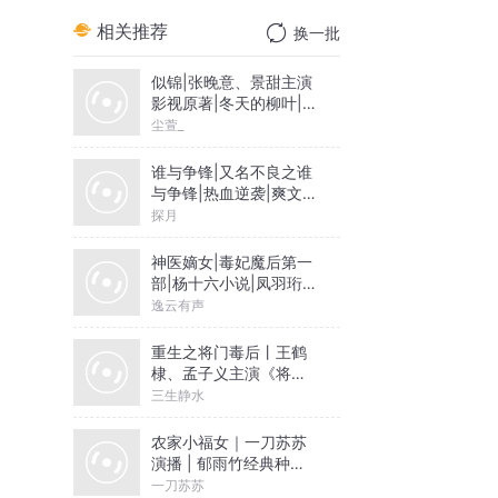
相关推荐
换一批
似锦|张晚意、景甜主演
影视原著|冬天的柳叶|尘
萱&雪月之下领衔|多人
尘萱_
有声剧
谁与争锋|又名不良之谁
与争锋|热血逆袭|爽文爆
笑|会员免费
探月
神医嫡女|毒妃魔后第一
部|杨十六小说|凤羽珩玄
天冥
逸云有声
重生之将门毒后丨王鹤
棣、孟子义主演《将门
独后》原著丨千山茶客
三生静水
著丨谢景行x沈妙【高甜
剧场】
农家小福女｜一刀苏苏
演播 | 郁雨竹经典种田
文｜VIP免费多人有声剧
一刀苏苏