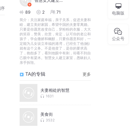
智慧女人建立家室
倒序
89
2
71
电脑版
简介：
关注家庭幸福，亲子关系，促进夫妻和
睦，建立美好家园，希望中国的夫妻零离婚。
只要是你愿意改变自己，穿粉粉的衣服，大大
的笑容，赞美，欣赏，肯定，认可你的老公和
公众号
孩子，学会撒娇和幽默，只要你愿意和好，一
定能为儿女设立幸福的港湾，已经生了他(她)
就有这个义务。不是他变了，是你的要求高
了，抱怨多了，看到他眼中有刺，却看不到自
己眼中有梁木。智慧女人建立家室，愚昧妇人
亲手拆毁。
TA的专辑
更多
夫妻相处的智慧
1631
美食街
3532