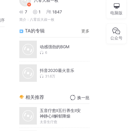
八零大叔一枚
7
1
1847
电脑版
简介：
八零后大叔一枚
倒序
TA的专辑
更多
公众号
动感强劲的BGM
6
抖音2020最火音乐
31.6万
相关推荐
换一批
五音疗愈Ⅱ五行养生Ⅱ安
神静心Ⅱ解郁降燥
太音生疗愈