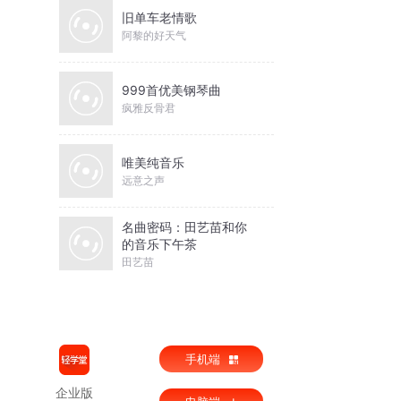
旧单车老情歌
阿黎的好天气
999首优美钢琴曲
疯雅反骨君
唯美纯音乐
远意之声
名曲密码：田艺苗和你
的音乐下午茶
田艺苗
手机端
企业版