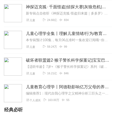
神探迈克狐· 千面怪盗|侦探大赛|灰狼危机|多多罗
新专辑点击收听《神探迈克狐·怪盗归来篇｜多多罗》！！！>>>点击进入主播橱窗购买《神探迈克狐》系列图书吧!<<<多多罗故事【点击前往】收听多多罗其他好玩有趣的故...
24.66亿
834
儿童
儿童心理学全集丨理解儿童情绪/行为/教育心理学
本专辑预计100集，每天06点准时一集欢迎订阅哦~你的孩子是否有这些行为？稍不如意就大哭大闹喜欢吸吮手指、啃咬指甲只要是自己喜欢的就一定要占为己有一边吃饭一边玩...
59.24万
99
儿童
破坏者联盟篇2·猴子警长科学探案记|宝宝巴士故事
【适听年龄】7岁+《猴子警长科学探案记》系列《破坏者联盟篇1·猴子警长科学探案记》>>>《破坏者联盟篇2·猴子警长科学探案记》>>>《破坏者联盟篇3·猴子警长科...
16.21亿
846
儿童
儿童教育心理学丨阿德勒影响亿万父母的养育圣经
编辑推荐1：现代自我心理学之父精神分析三巨头之一、个体心理学的创始人、现代自我心理学之父、20世纪三大心理学家之一阿尔弗雷德·阿德勒终生教育理念的代表之作。马斯...
163.00万
55
个人成长
经典必听