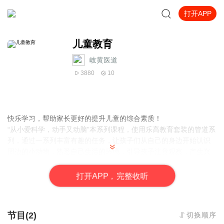
打开APP
儿童教育
岐黄医道
3880
10
快乐学习，帮助家长更好的提升儿童的综合素质！
“从小爱科学，动手又动脑”本系列课程，使用乐高教育套装的管道系
列，通过一系列丰富有趣的任务，让孩子们从自己的身边开始认识
周边的小动物，熟悉自己生活的环境，引导孩子注意观察，产生兴
趣，培养孩子的观察能力、想象力、耐心和良好习惯，通过模型的
搭建，锻炼孩子手眼协调和精细动作，增强孩子的手部肌肉的控制
打
开
A
P
P，完整收听
能力，让孩子手巧心灵。
节目(2)
切换顺序