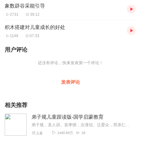
象数辟谷采能引导
2731
39:12
积木搭建对儿童成长的好处
1149
07:33
用户评论
还没有评论，快来发表第一个评论！
发表评论
相关推荐
弟子规儿童跟读版-国学启蒙教育
弟子规，圣人训。首孝悌，次谨信。泛爱众，而亲仁。有余力，则学文。父母呼，应勿缓。父母命，行勿懒。父母教，须敬听。父母责，须顺承。冬则温，夏则凊。
1440.84万
18
儿童