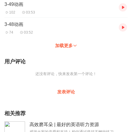
3-49动画
102
03:53
3-48动画
74
03:52
加载更多
用户评论
还没有评论，快来发表第一个评论！
发表评论
相关推荐
高效磨耳朵 | 最好的英语听力资源
感谢大家的喜爱和支持！相信通过坚持不懈的练习，每个人都已经有了进步。高效磨耳朵，每周一三五七的7:00更新一期，下面是调整后的内容分类。周一：单词造句磨耳朵周...