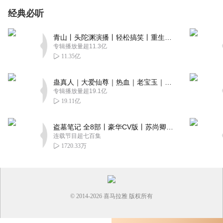
经典必听
青山丨头陀渊演播丨轻松搞笑丨重生穿越丨古代权谋丨VIP免费 | 多人有声剧
专辑播放量超11.3亿
11.35亿
蛊真人｜大爱仙尊｜热血｜老宝玉｜多人VIP免费有声剧
专辑播放量超19.1亿
19.11亿
盗墓笔记 全8部丨豪华CV版丨苏尚卿&边江 领衔 多人有声剧丨冠声文化丨南派三叔
连载节目超七百集
1720.33万
© 2014-
2026
喜马拉雅 版权所有