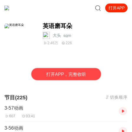
打开APP
英语磨耳朵
大头_sgm
2.46万
226
打
开
A
P
P，完整收听
节目(225)
切换顺序
3-57动画
607
03:41
3-56动画