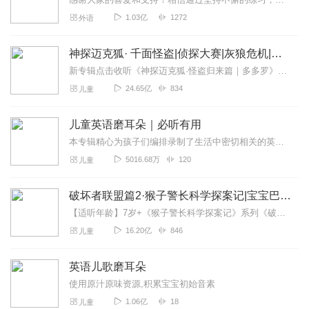
1.03亿
1272
外语
神探迈克狐· 千面怪盗|侦探大赛|灰狼危机|多多罗
新专辑点击收听《神探迈克狐·怪盗归来篇｜多多罗》！！！>>>点击进入主播橱窗购买《神探迈克狐》系列图书吧!<<<多多罗故事【点击前往】收听多多罗其他好玩有趣的故...
24.65亿
834
儿童
儿童英语磨耳朵｜必听有用
本专辑精心为孩子们编排录制了生活中密切相关的英语表达。如需看字幕，点开播放的那条声音，在声音播放条播放的界面，往下看，可以看到“简介”两个字，点开“简介”，即可...
5016.68万
120
儿童
破坏者联盟篇2·猴子警长科学探案记|宝宝巴士故事
【适听年龄】7岁+《猴子警长科学探案记》系列《破坏者联盟篇1·猴子警长科学探案记》>>>《破坏者联盟篇2·猴子警长科学探案记》>>>《破坏者联盟篇3·猴子警长科...
16.20亿
846
儿童
英语儿歌磨耳朵
使用原汁原味资源,积累宝宝初始音素
1.06亿
18
儿童