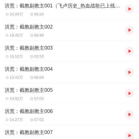
洪荒：截教副教主001（飞卢历史_热血战歌已上线，欢迎关注）
奖励：所有内门弟子十分之一的修为总和。】
这是一个，截教副教主带领截教，一步一步，做大做强，再创辉煌
24.04万
06:24
的故事。
洪荒：截教副教主002
18.45万
06:49
洪荒：截教副教主003
16.52万
05:53
洪荒：截教副教主004
15.43万
06:08
洪荒：截教副教主005
14.92万
07:05
洪荒：截教副教主006
14.27万
07:02
洪荒：截教副教主007