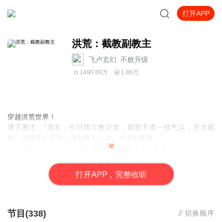
打开APP
洪荒：截教副教主
飞卢玄幻_不败升级
1490.89万
1.86万
穿越洪荒世界！
通天教主：“道友，今日我立教证道，截取天道一线气运，是为截
教，你我平起平坐，这副教主一位，非道友莫属！”
看着通天教主认真的眼神，知道，自己摊上大事儿了！
想着截教在封神大战之中几乎全军覆没，幸好有系统傍身，要不然
还真不敢揽这个活！
打
开
A
P
P，完整收听
【叮~激活副教主系统！
发布主线任务：寻找截教驻地
奖励：三千年修为
发布主线任务：调教截教四大内门弟子多宝道人、无当圣母、金灵
节目(338)
切换顺序
圣母、龟灵圣母，将四人调教为宿主忠实的人。