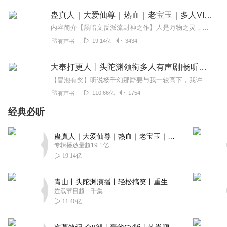
的，但我更喜欢在12大巫祖跟大巫，妖族那两只笨鸟也是我
蛊真人｜大爱仙尊｜热血｜老宝玉｜多人VIP免费有声剧
喜欢的，龙族，凤族，麒麟族，魔祖罗喉，弥河老祖，这些
都是我喜欢的，最恨的，阐教元始天尊，无为老子，女娲，
内容简介【黑暗文反派流封神之作】人是万物之灵，蛊是天地真精。一个穿越者不断重生的故事。一个养蛊、炼蛊、用蛊的奇特世界。配音组（男角色）老宝玉旁白...
西方接引准提，镇元子，昊天，瑶池，这些他妈的最恨，尤
19.14亿
3434
有声书
其是会天道天道，鸿钧老祖
回复
2021-07-06
大奉打更人丨头陀渊领衔多人有声剧|畅听全集|王鹤棣、田曦薇主演影视剧原著|卖报小郎君
20
【冒泡有奖】听说杨千幻那厮要与我一较高下，我许七安要开始装叉了！快进入声音播放页戳下方输入框，冒个泡偷偷告诉我，我要用哪些诗词才能胜过他？说得好的，有赏！202...
彼岸之谜
110.66亿
1754
有声书
听到147章才来给满分💯好评的。可以负责任的告诉看道我留
经典必听
言的小耳朵们。这是一部很不错的小说，作者写得好。主播
讲故事也非常棒👍👍加油💪
蛊真人｜大爱仙尊｜热血｜老宝玉｜多人VIP免费有声剧
回复
2020-11-29
16
专辑播放量超19.1亿
19.14亿
傻_am
先给个好评，这个书是双人演讲还是单人的？
青山丨头陀渊演播丨轻松搞笑丨重生穿越丨古代权谋丨VIP免费 | 多人有声剧
连载节目超一千集
回复
2021-01-07
14
11.40亿
笑笑_wm4