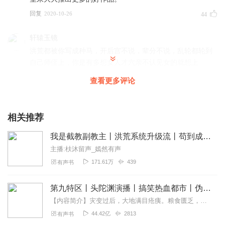
回复
2020-10-26
44
轩辕玉镜
洪荒都被你写成种马，开后宫不说，辈分不说，乱轮都轮到
自己师侄上，你是有多想女人才六亲不认见女的就想上
回复
2021-09-28
34
查看更多评论
Jason樊
支持朱某某大力加油💪！
相关推荐
回复
2020-07-05
23
我是截教副教主丨洪荒系统升级流丨苟到成圣送圣人上榜
主播:枎沐留声_嫣然有声
听友223379684
171.61万
439
有声书
毫不犹豫，大力顶我朱某
回复
2020-07-04
21
第九特区丨头陀渊演播丨搞笑热血都市丨伪戒丨VIP免费多人有声剧
【内容简介】灾变过后，大地满目疮痍。粮食匮乏，资源紧俏，局势混乱……一位从待规划区杀出来的青年，背对着漫天黄沙，孤身来到九区谋生，却不曾想偶然结识三五好友，一念...
浣熊神菌之塘
44.42亿
2813
有声书
截教通天教主，圣人当中，我最喜欢，后土娘娘是属于巫族