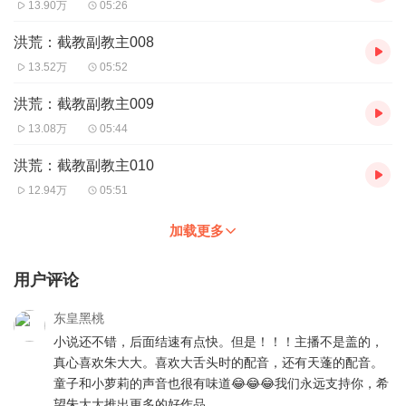
13.90万
05:26
洪荒：截教副教主008
13.52万
05:52
洪荒：截教副教主009
13.08万
05:44
洪荒：截教副教主010
12.94万
05:51
加载更多
用户评论
东皇黑桃
小说还不错，后面结速有点快。但是！！！主播不是盖的，
真心喜欢朱大大。喜欢大舌头时的配音，还有天蓬的配音。
童子和小萝莉的声音也很有味道😂😂😂我们永远支持你，希
望朱大大推出更多的好作品。