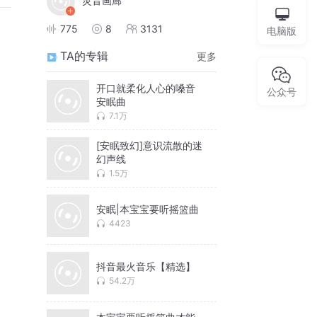
灵音画廊
775
8
3131
电脑版
TA的专辑
更多
开口就柔化人心的嗓音
公众号
安眠曲
7.1万
[安眠致幻]意识流散的迷
幻声线
1.5万
安眠|本宝宝要听摇篮曲
4423
抖音最火音乐【精选】
54.2万