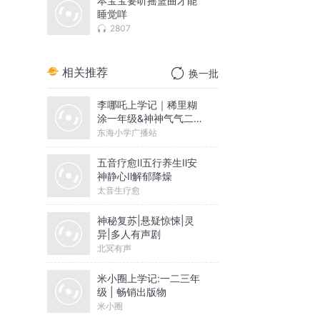
本宝宝要听摇篮曲才能
睡觉咩
2807
相关推荐
换一批
李哪吒上学记｜稀里糊
涂一年级&神神气气二年
级
东海小学广播站
五音疗愈Ⅱ五行养生Ⅱ安
神静心Ⅱ解郁降燥
太音生疗愈
神秘复苏|悬疑惊悚|灵
异|多人有声剧
北冥有声
米小圈上学记:一二三年
级 | 畅销出版物
米小圈