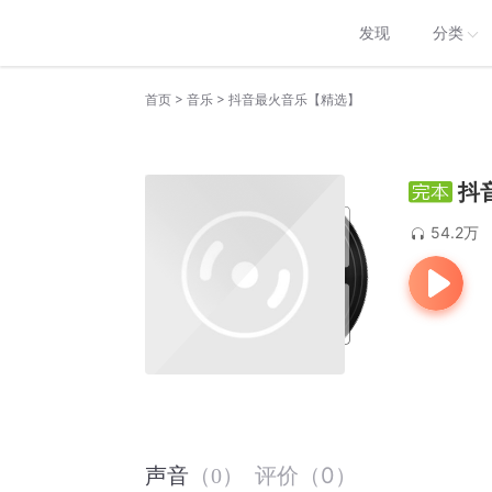
发现
分类
>
>
首页
音乐
抖音最火音乐【精选】
抖
54.2万
评价
（
0
）
声音
（
0
）