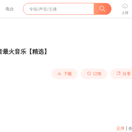
电台
上传
音最火音乐【精选】
下载
订阅
分享
正序
|