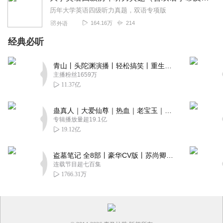
历年大学英语四级听力真题，双语专项版
164.16万
214
外语
经典必听
青山丨头陀渊演播丨轻松搞笑丨重生穿越丨古代权谋丨VIP免费 | 多人有声剧
主播粉丝1659万
11.37亿
蛊真人｜大爱仙尊｜热血｜老宝玉｜多人VIP免费有声剧
专辑播放量超19.1亿
19.12亿
盗墓笔记 全8部丨豪华CV版丨苏尚卿&边江 领衔 多人有声剧丨冠声文化丨南派三叔
连载节目超七百集
1766.31万