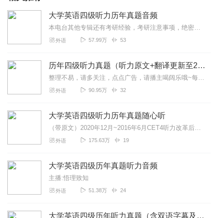
大学英语四级听力历年真题音频
本电台其他专辑还有考研经验，考研注意事项，绝密技巧，大神经验，其他书籍和课程音频等内容，欢迎收听哟！请务必按照以下提示订阅本电台号，后续会上架其他考研书籍和课程...
57.99万
53
外语
历年四级听力真题（听力原文+翻译更新至2023）
整理不易，请多关注，点点广告，请播主喝阔乐哦~每篇文章最多可以放20张图，完整翻译资料请搜↓历年四级【真题+答案解析】免费下载，更有【听力音频】+【翻译】+【课...
90.95万
32
外语
大学英语四级听力历年真题随心听
（带原文）2020年12月~2016年6月CET4听力改革后历年真题，答案，听力原文，帮你最有效的快速提高大学英语四级听力水平。特色1：每一期音频下方带音频原文...
175.63万
19
外语
大学英语四级历年真题听力音频
主播:悟理致知
51.38万
24
外语
大学英语四级历年听力真题（含双语字幕及选项答案）