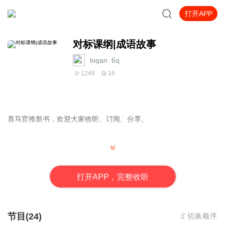
打开APP
对标课纲|成语故事
logan_6q
1246
16
喜马官推新书，欢迎大家收听、订阅、分享。
内容介绍：奉献给一、二年级小同学的成语故事专辑。取材于全国
百佳出版社之一的二十世纪出版集团发行的《成语故事》。
打
开
A
P
P，完整收听
专辑日更2-4集，每集3个精彩的成语故事。每个成语后面的一小段
评论帮你更好读懂成语，用好成语。
节目(24)
切换顺序