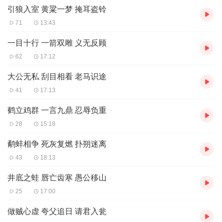
引狼入室 黄粱一梦 掩耳盗铃
主播介绍：王苗苗，北京暖男，一位带着天使心的儿科医生。在家
71
13:43
人，尤其是宝贝女儿的鼓励下，为大家免费读书，分享故事。欢迎
关注！
一目十行 一箭双雕 义无反顾
62
17:12
大公无私 刮目相看 老马识途
41
17:13
鹤立鸡群 一言九鼎 忍辱负重
28
15:18
鹬蚌相争 死灰复燃 扑朔迷离
43
18:13
井底之蛙 唇亡齿寒 愚公移山
25
17:00
做贼心虚 夸父追日 请君入瓮