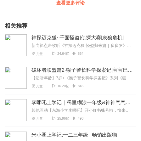
查看更多评论
相关推荐
神探迈克狐· 千面怪盗|侦探大赛|灰狼危机|多多罗
新专辑点击收听《神探迈克狐·怪盗归来篇｜多多罗》！！！>>>点击进入主播橱窗购买《神探迈克狐》系列图书吧!<<<多多罗故事【点击前往】收听多多罗其他好玩有趣的故...
24.64亿
834
儿童
破坏者联盟篇2·猴子警长科学探案记|宝宝巴士故事
【适听年龄】7岁+《猴子警长科学探案记》系列《破坏者联盟篇1·猴子警长科学探案记》>>>《破坏者联盟篇2·猴子警长科学探案记》>>>《破坏者联盟篇3·猴子警长科...
16.20亿
846
儿童
李哪吒上学记｜稀里糊涂一年级&神神气气二年级
其他互动【东海小学李哪吒】开小红书账号啦，快来关注和李哪吒成为好朋友！有机会免费领儿童会员、官方周边！【点击加入】东海小学广播站圈子，更多互动！李哪吒全新冒险番...
25.96亿
498
儿童
米小圈上学记:一二三年级 | 畅销出版物