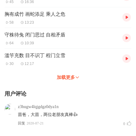
45
16:36
胸有成竹 画蛇添足 乘人之危
58
13:23
守株待兔 闭门思过 自相矛盾
64
10:39
滥竽充数 目不识丁 程门立雪
30
12:17
加载更多
用户评论
z3hugw4lqjgdgz0dya1n
苗爸，大苗，两位老朋友真棒👍
回复
2020-07-21
0