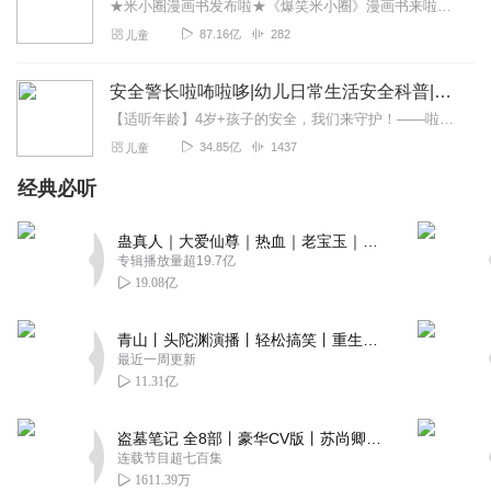
★米小圈漫画书发布啦★《爆笑米小圈》漫画书来啦《米小圈上学记》一二三年级正版广播剧！《米小圈上学记》系列是儿童作家北猫最新创作的儿童小说系列，作品诙谐幽默、好...
87.16亿
282
儿童
安全警长啦咘啦哆|幼儿日常生活安全科普|宝宝巴士
【适听年龄】4岁+孩子的安全，我们来守护！——啦咘啦哆警长宣孩子天生爱冒险，好奇心爆棚！不是在大马路上比赛跑，就是踩着椅子上下跳，怎样才能保护孩子平安长大？听...
34.85亿
1437
儿童
经典必听
蛊真人｜大爱仙尊｜热血｜老宝玉｜多人VIP免费有声剧
专辑播放量超19.7亿
19.08亿
青山丨头陀渊演播丨轻松搞笑丨重生穿越丨古代权谋丨VIP免费 | 多人有声剧
最近一周更新
11.31亿
盗墓笔记 全8部丨豪华CV版丨苏尚卿&边江 领衔 多人有声剧丨冠声文化丨南派三叔
连载节目超七百集
1611.39万