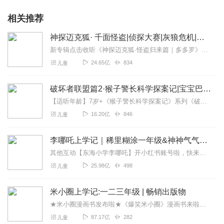
相关推荐
神探迈克狐· 千面怪盗|侦探大赛|灰狼危机|多多罗
新专辑点击收听《神探迈克狐·怪盗归来篇｜多多罗》！！！>>>点击进入主播橱窗购买《神探迈克狐》系列图书吧!<<<多多罗故事【点击前往】收听多多罗其他好玩有趣的故...
24.65亿
834
儿童
破坏者联盟篇2·猴子警长科学探案记|宝宝巴士故事
【适听年龄】7岁+《猴子警长科学探案记》系列《破坏者联盟篇1·猴子警长科学探案记》>>>《破坏者联盟篇2·猴子警长科学探案记》>>>《破坏者联盟篇3·猴子警长科...
16.20亿
846
儿童
李哪吒上学记｜稀里糊涂一年级&神神气气二年级
其他互动【东海小学李哪吒】开小红书账号啦，快来关注和李哪吒成为好朋友！有机会免费领儿童会员、官方周边！【点击加入】东海小学广播站圈子，更多互动！李哪吒全新冒险番...
25.98亿
498
儿童
米小圈上学记:一二三年级 | 畅销出版物
★米小圈漫画书发布啦★《爆笑米小圈》漫画书来啦《米小圈上学记》一二三年级正版广播剧！《米小圈上学记》系列是儿童作家北猫最新创作的儿童小说系列，作品诙谐幽默、好...
87.17亿
282
儿童