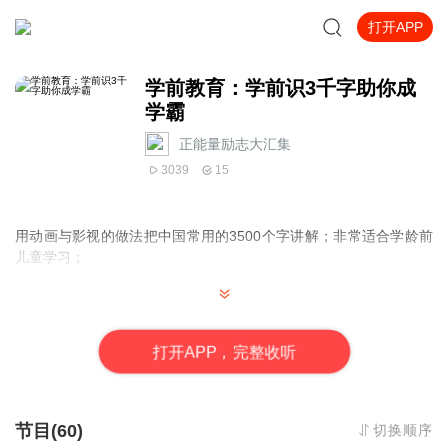
打开APP
学前教育：学前识3千字助你成
学霸
正能量励志大汇集
3039
15
用动画与影视的做法把中国常用的3500个字讲解；非常适合学龄前
儿童学习；
打
开
A
P
P，完整收听
节目(60)
切换顺序