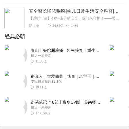
安全警长啦咘啦哆|幼儿日常生活安全科普|宝宝巴士
【适听年龄】4岁+孩子的安全，我们来守护！——啦咘啦哆警长宣孩子天生爱冒险，好奇心爆棚！不是在大马路上比赛跑，就是踩着椅子上下跳，怎样才能保护孩子平安长大？听...
34.86亿
1439
儿童
经典必听
青山丨头陀渊演播丨轻松搞笑丨重生穿越丨古代权谋丨VIP免费 | 多人有声剧
最近一周更新
11.36亿
蛊真人｜大爱仙尊｜热血｜老宝玉｜多人VIP免费有声剧
专辑播放量超19.1亿
19.11亿
盗墓笔记 全8部丨豪华CV版丨苏尚卿&边江 领衔 多人有声剧丨冠声文化丨南派三叔
最近一周更新
1735.50万