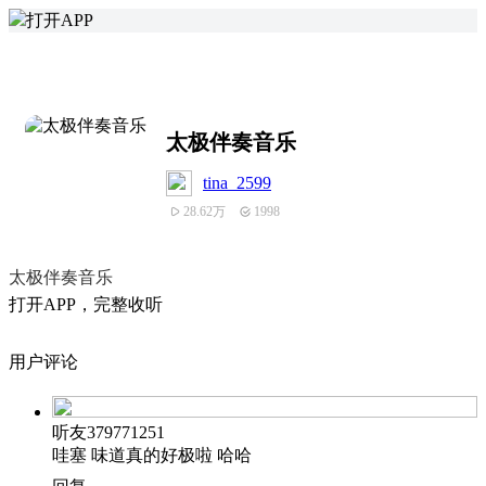
打开APP
太极伴奏音乐
tina_2599
28.62万
1998
太极伴奏音乐
打
开
A
P
P，完整收听
用户评论
听友379771251
哇塞 味道真的好极啦 哈哈