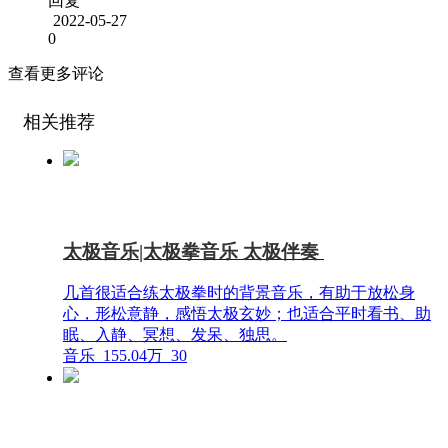
回复
2022-05-27
0
查看更多评论
相关推荐
太极音乐|太极拳音乐 太极伴奏
几首很适合练太极拳时的背景音乐，有助于放松身
心，形松意静，感悟太极玄妙；也适合平时看书、助
眠、入静、冥想、发呆、独思。
音乐
155.04万
30