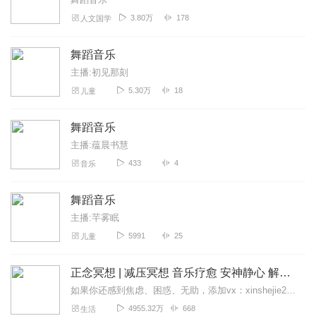
3.80万
178
人文国学
舞蹈音乐
主播:初见那刻
5.30万
18
儿童
舞蹈音乐
主播:蕴晨书慧
433
4
音乐
舞蹈音乐
主播:芉雾眠
5991
25
儿童
正念冥想 | 减压冥想 音乐疗愈 安神静心 解郁降噪
如果你还感到焦虑、困惑、无助，添加vx：xinshejie2018、vx公众号：宣萱心伴，与主播宣萱开启心灵交流之旅，共建温暖的精神家园！如果你喜欢我的内容，请...
4955.32万
668
生活