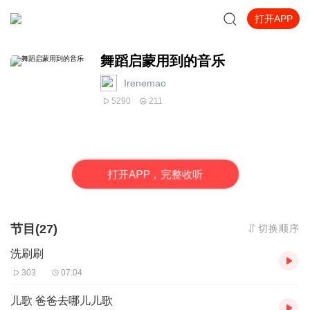
打开APP
舞蹈启蒙用到的音乐
Irenemao
5290
211
打
开
A
P
P，完整收听
节目(27)
切换顺序
洗刷刷
303
07:04
儿歌 爸爸去哪儿儿歌