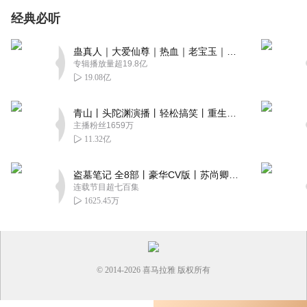
经典必听
蛊真人｜大爱仙尊｜热血｜老宝玉｜多人VIP免费有声剧
专辑播放量超19.8亿
19.08亿
青山丨头陀渊演播丨轻松搞笑丨重生穿越丨古代权谋丨VIP免费 | 多人有声剧
主播粉丝1659万
11.32亿
盗墓笔记 全8部丨豪华CV版丨苏尚卿&边江 领衔 多人有声剧丨冠声文化丨南派三叔
连载节目超七百集
1625.45万
© 2014-
2026
喜马拉雅 版权所有