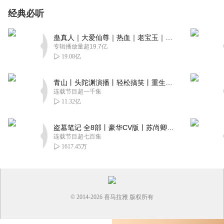
经典必听
蛊真人｜大爱仙尊｜热血｜老宝玉｜多人VIP免费有声剧
专辑播放量超19.7亿
19.08亿
青山丨头陀渊演播丨轻松搞笑丨重生穿越丨古代权谋丨VIP免费 | 多人有声剧
连载节目超一千集
11.32亿
盗墓笔记 全8部丨豪华CV版丨苏尚卿&边江 领衔 多人有声剧丨冠声文化丨南派三叔
连载节目超七百集
1617.45万
© 2014-
2026
喜马拉雅 版权所有