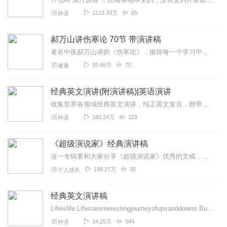
1113.33万
65
外语
郝万山讲伤寒论 70节 带演讲稿
著名中医郝万山讲的《伤寒论》，值得每一个学习中医的人学习。本专辑，包含郝万山讲的伤寒论的演讲稿。郝万山教授简介郝万山，男，1944年11月生，北京中医药大...
95.66万
70
健康
经典英文演讲(附演讲稿)|英语演讲
收集世界各领域经典英文演讲，纯正英文发音，附带演讲原文以及部分中文翻译，适合英文爱好者学习英文听力、发音、演讲技巧和演讲者所传达的人生哲学，让我们一起成长！定期...
180.24万
129
外语
《超级演说家》经典演讲稿
这一专辑要和大家分享《超级演说家》优秀的文稿，你们听，我来说，我会用我满腔的热情去演说这些值得让人学习的文稿，感谢大家的认真聆听
199.27万
30
个人成长
经典英文演讲稿
Lifeislife.Lifeisaninterestingjourneyofupsanddowns.Buthowthejourne...
14.25万
544
外语