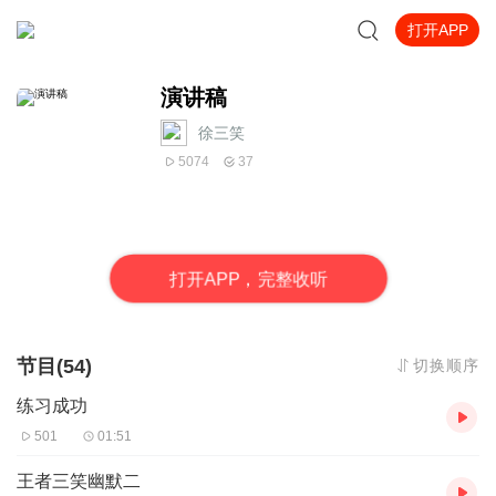
打开APP
演讲稿
徐三笑
5074
37
打
开
A
P
P，完整收听
节目(54)
切换顺序
练习成功
501
01:51
王者三笑幽默二