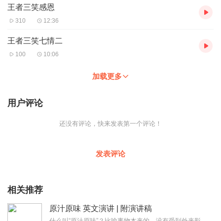
王者三笑感恩
310
12:36
王者三笑七情二
100
10:06
加载更多
用户评论
还没有评论，快来发表第一个评论！
发表评论
相关推荐
原汁原味 英文演讲 | 附演讲稿
什么叫“原汁原味”？比喻事物本来的，没有受到外来影响的风格。马云爸爸英文讲得很好，但他讲的英文不叫原汁原味。有人要问了，那专辑里为什么要收集王力宏和陈冠希的英文...